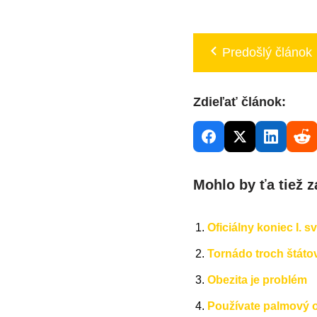
Predošlý článok
Zdieľať článok:
Mohlo by ťa tiež z
Oficiálny koniec I. s
Tornádo troch štáto
Obezita je problém
Používate palmový ol