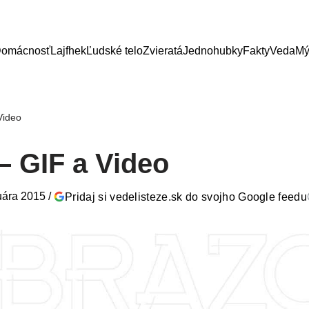
omácnosť
Lajfhek
Ľudské telo
Zvieratá
Jednohubky
Fakty
Veda
Mý
Video
– GIF a Video
uára 2015
/
Pridaj si vedelisteze.sk do svojho Google feedu