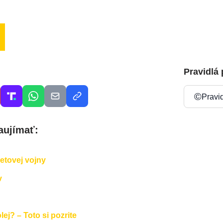
Pravidlá
©
Pravi
aujímať:
vetovej vojny
v
ej? – Toto si pozrite