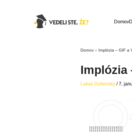
Domov
D
Domov
»
Implózia – GIF a 
Implózia 
Lukas Dubovsky
/
7. jan