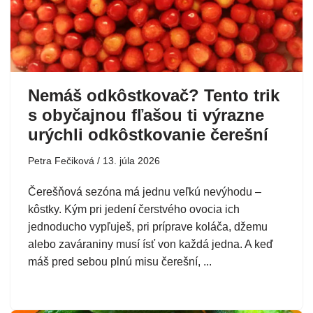
Nemáš odkôstkovač? Tento trik
s obyčajnou fľašou ti výrazne
urýchli odkôstkovanie čerešní
Petra Fečiková
13. júla 2026
Čerešňová sezóna má jednu veľkú nevýhodu –
kôstky. Kým pri jedení čerstvého ovocia ich
jednoducho vypľuješ, pri príprave koláča, džemu
alebo zaváraniny musí ísť von každá jedna. A keď
máš pred sebou plnú misu čerešní, ...