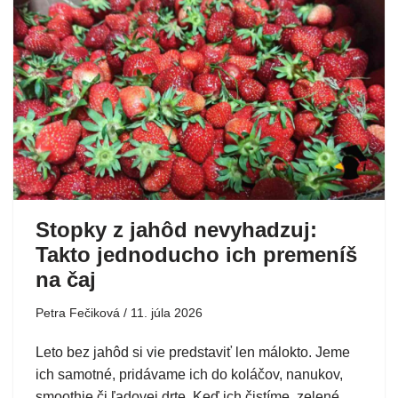
Stopky z jahôd nevyhadzuj:
Takto jednoducho ich premeníš
na čaj
Petra Fečiková
11. júla 2026
Leto bez jahôd si vie predstaviť len málokto. Jeme
ich samotné, pridávame ich do koláčov, nanukov,
smoothie či ľadovej drte. Keď ich čistíme, zelené