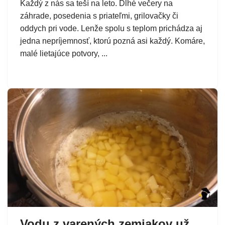
Každý z nás sa teší na leto. Dlhé večery na
záhrade, posedenia s priateľmi, grilovačky či
oddych pri vode. Lenže spolu s teplom prichádza aj
jedna nepríjemnosť, ktorú pozná asi každý. Komáre,
malé lietajúce potvory, ...
Vodu z varených zemiakov už