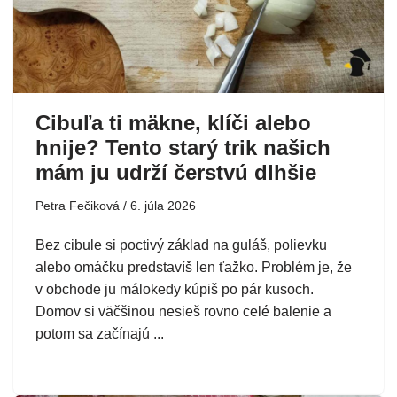
Cibuľa ti mäkne, klíči alebo
hnije? Tento starý trik našich
mám ju udrží čerstvú dlhšie
Petra Fečiková
6. júla 2026
Bez cibule si poctivý základ na guláš, polievku
alebo omáčku predstavíš len ťažko. Problém je, že
v obchode ju málokedy kúpiš po pár kusoch.
Domov si väčšinou nesieš rovno celé balenie a
potom sa začínajú ...