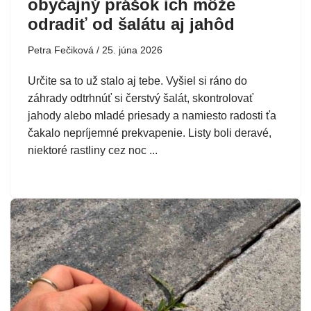
obyčajný prášok ich môže
odradiť od šalátu aj jahôd
Petra Fečiková
25. júna 2026
Určite sa to už stalo aj tebe. Vyšiel si ráno do
záhrady odtrhnúť si čerstvý šalát, skontrolovať
jahody alebo mladé priesady a namiesto radosti ťa
čakalo nepríjemné prekvapenie. Listy boli deravé,
niektoré rastliny cez noc ...