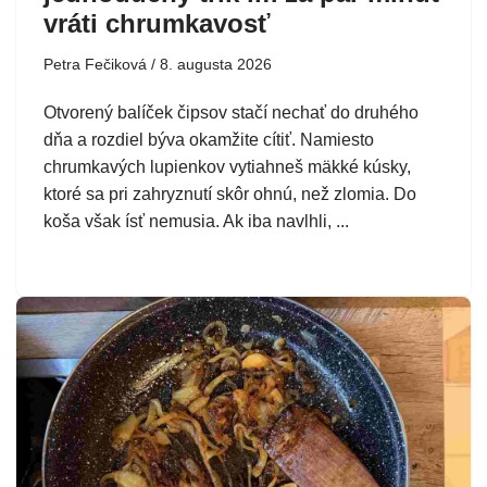
vráti chrumkavosť
Petra Fečiková
8. augusta 2026
Otvorený balíček čipsov stačí nechať do druhého
dňa a rozdiel býva okamžite cítiť. Namiesto
chrumkavých lupienkov vytiahneš mäkké kúsky,
ktoré sa pri zahryznutí skôr ohnú, než zlomia. Do
koša však ísť nemusia. Ak iba navlhli, ...