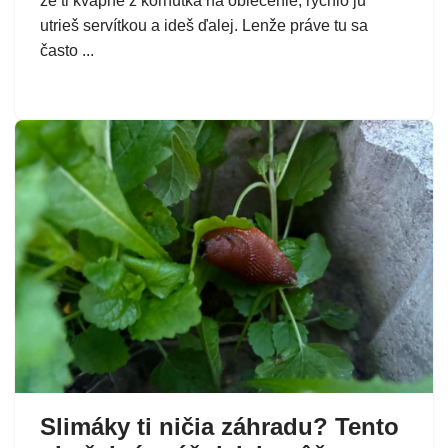
že ti kvapne z kornútka na oblečenie, rýchlo ju
utrieš servítkou a ideš ďalej. Lenže práve tu sa
často ...
Slimáky ti ničia záhradu? Tento