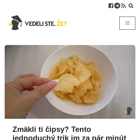
Zmäkli ti čipsy? Tento
jednoduchý trik im za pár minút