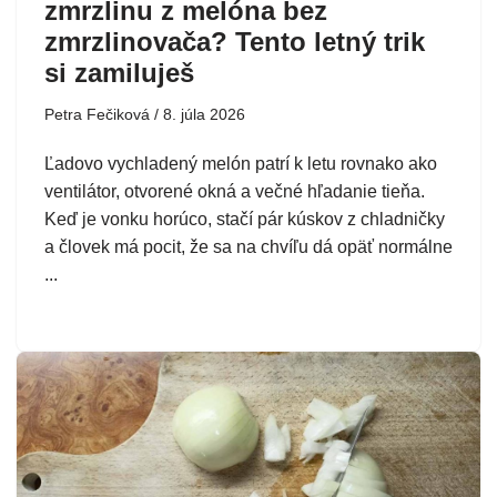
zmrzlinu z melóna bez
zmrzlinovača? Tento letný trik
si zamiluješ
Petra Fečiková
8. júla 2026
Ľadovo vychladený melón patrí k letu rovnako ako
ventilátor, otvorené okná a večné hľadanie tieňa.
Keď je vonku horúco, stačí pár kúskov z chladničky
a človek má pocit, že sa na chvíľu dá opäť normálne
...