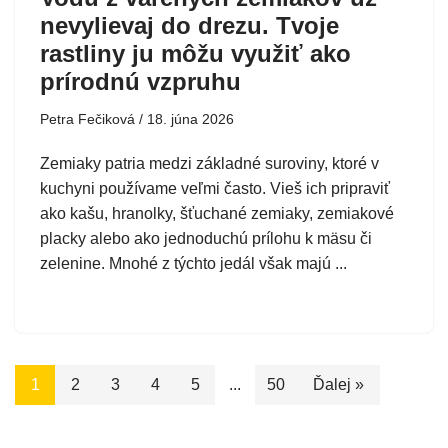
nevylievaj do drezu. Tvoje
rastliny ju môžu využiť ako
prírodnú vzpruhu
Petra Fečiková
18. júna 2026
Zemiaky patria medzi základné suroviny, ktoré v
kuchyni používame veľmi často. Vieš ich pripraviť
ako kašu, hranolky, šťuchané zemiaky, zemiakové
placky alebo ako jednoduchú prílohu k mäsu či
zelenine. Mnohé z týchto jedál však majú ...
1
2
3
4
5
...
50
Ďalej »