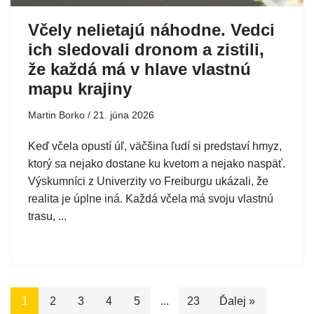
Včely nelietajú náhodne. Vedci
ich sledovali dronom a zistili,
že každá má v hlave vlastnú
mapu krajiny
Martin Borko
21. júna 2026
Keď včela opustí úľ, väčšina ľudí si predstaví hmyz,
ktorý sa nejako dostane ku kvetom a nejako naspäť.
Výskumníci z Univerzity vo Freiburgu ukázali, že
realita je úplne iná. Každá včela má svoju vlastnú
trasu, ...
1
2
3
4
5
...
23
Ďalej »