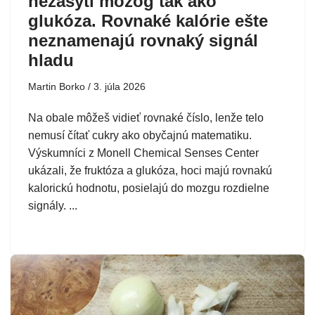
nezasýti mozog tak ako
glukóza. Rovnaké kalórie ešte
neznamenajú rovnaký signál
hladu
Martin Borko
3. júla 2026
Na obale môžeš vidieť rovnaké číslo, lenže telo
nemusí čítať cukry ako obyčajnú matematiku.
Výskumníci z Monell Chemical Senses Center
ukázali, že fruktóza a glukóza, hoci majú rovnakú
kalorickú hodnotu, posielajú do mozgu rozdielne
signály. ...