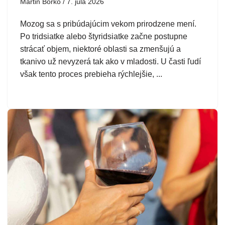
Martin Borko
7. júla 2026
Mozog sa s pribúdajúcim vekom prirodzene mení.
Po tridsiatke alebo štyridsiatke začne postupne
strácať objem, niektoré oblasti sa zmenšujú a
tkanivo už nevyzerá tak ako v mladosti. U časti ľudí
však tento proces prebieha rýchlejšie, ...