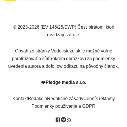
© 2023-2026 (EV 146/25/SWP) Česť pirátom, ktorí
uvádzajú zdroje.
Obsah zo stránky Vedelisteze.sk je možné voľne
parafrázovať a šíriť (okrem obrázkov) za podmienky
uvedenia autora a dofollow odkazu na pôvodný článok.
❤️
Pledge media s.r.o.
Kontakt
Redakcia
Redakčné zásady
Cenník reklamy
Podmienky používania a GDPR