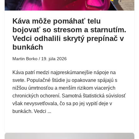
Káva môže pomáhať telu
bojovať so stresom a starnutím.
Vedci odhalili skrytý prepínač v
bunkách
Martin Borko
19. júla 2026
Káva patrí medzi najpreskúmanejšie nápoje na
svete. Populačné štúdie ju opakovane spájajú s
nižšou úmrtnosťou a menším rizikom viacerých
chronických ochorení. Samotná štatistická súvislosť
však nevysvetľovala, čo sa po jej vypití deje v
bunkách. Vedci ...