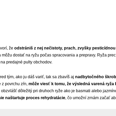
vorí, že
odstrániš z nej nečistoty, prach, zvyšky pesticídno
sa môžu dostať na ryžu počas spracovania a prepravy. Ryža pre
 na predajné pulty obchodov.
ed tým, ako ju dáš variť, tak sa zbavíš aj
nadbytočného škro
e z povrchu zŕn,
môže viesť k tomu, že výsledná varená ryža b
e obzvlášť dôležitý pri druhoch ryže ako je basmati alebo jazmín
e naštartuje proces rehydratácie
, čo umožní zrnám začať ab