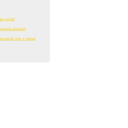
e využiť
 musíš poznať!
 pozerať von z okna!