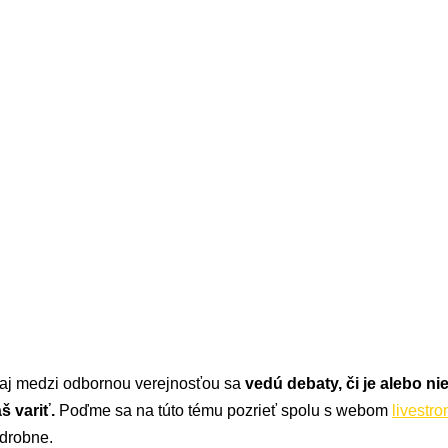
e aj medzi odbornou verejnosťou sa
vedú debaty, či je alebo n
š variť.
Poďme sa na túto tému pozrieť spolu s webom
livestr
drobne.