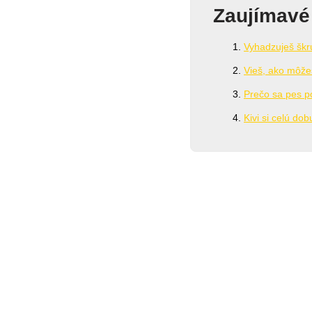
Zaujímavé
Vyhadzuješ škru
Vieš, ako môže
Prečo sa pes p
Kivi si celú dob