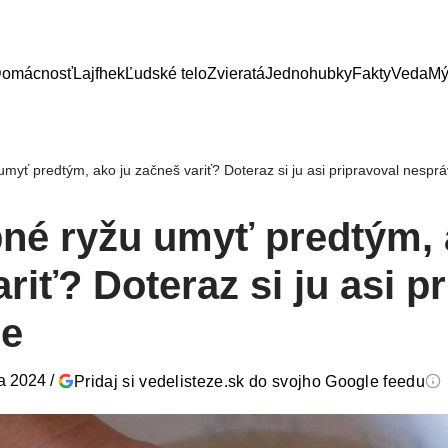
omácnosť
Lajfhek
Ľudské telo
Zvieratá
Jednohubky
Fakty
Veda
Mý
umyť predtým, ako ju začneš variť? Doteraz si ju asi pripravoval nespr
bné ryžu umyť predtým, 
riť? Doteraz si ju asi p
ne
ra 2024
/
Pridaj si vedelisteze.sk do svojho Google feedu