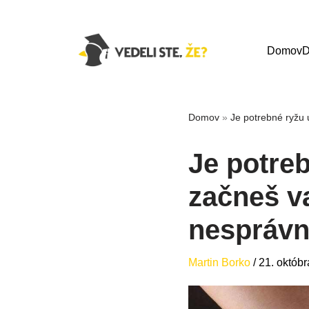
Domov
D
Domov
»
Je potrebné ryžu 
Je potre
začneš va
nespráv
Martin Borko
/
21. októb