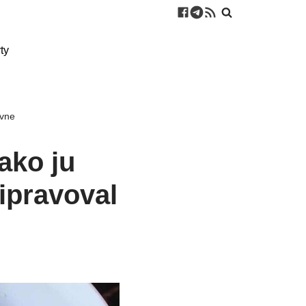
ty
ávne
ako ju
ripravoval