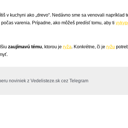
ítiš v kuchyni ako „drevo“. Nedávno sme sa venovali napríklad
počas varenia. Prípadne, ako môžeš predísť tomu, aby ti
vykyp
lšiu
zaujímavú tému
, ktorou je
ryža
. Konkrétne, či je
ryžu
potreb
myť.
beru noviniek z Vedelisteze.sk cez Telegram