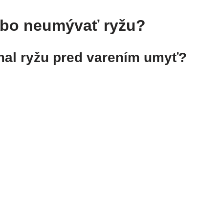
ebo neumývať ryžu?
mal ryžu pred varením umyť?