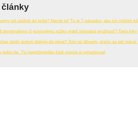
 články
piny od vajíčok do koša? Nerob to! Tu je 7 nápadov, ako ich môžeš ešt
š stvrdnutému či gumovému rožku vrátiť pôvodnú pružnosť? Tieto triky
očas jazdy autom dobýja do okna? Toto sú dôvody, prečo sa tak milujú
u jedol zle. Tú najvýživnejšiu časť ovocia si vyhadzoval