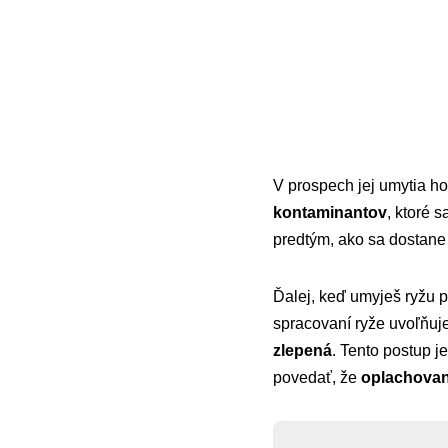
V prospech jej umytia ho
kontaminantov
, ktoré 
predtým, ako sa dostane
Ďalej, keď umyješ ryžu pr
spracovaní ryže uvoľňuj
zlepená
. Tento postup j
povedať, že
oplachovani