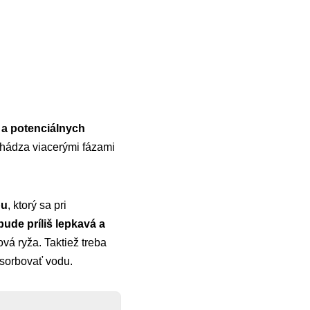
u a potenciálnych
chádza viacerými fázami
bu
, ktorý sa pri
ude príliš lepkavá a
ová ryža. Taktiež treba
sorbovať vodu.