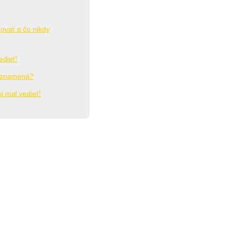
govať a čo nikdy
edieť!
o znamená?
i mal vedieť!