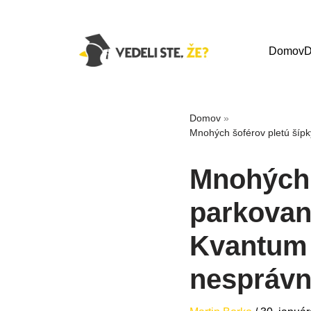
Domov
D
Domov
»
Mnohých šoférov pletú šípk
Mnohých 
parkovan
Kvantum 
nespráv