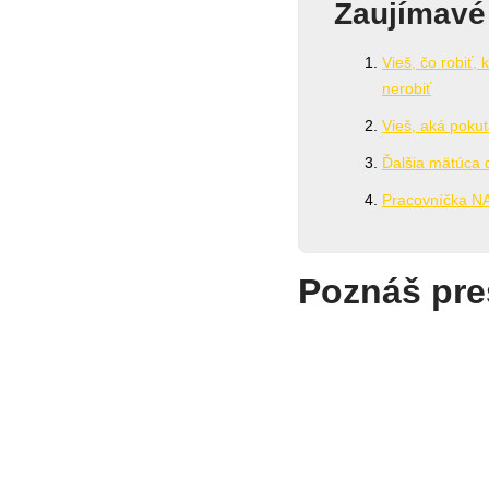
Zaujímavé
Vieš, čo robiť,
nerobiť
Vieš, aká pokut
Ďalšia mätúca 
Pracovníčka NAS
Poznáš pre