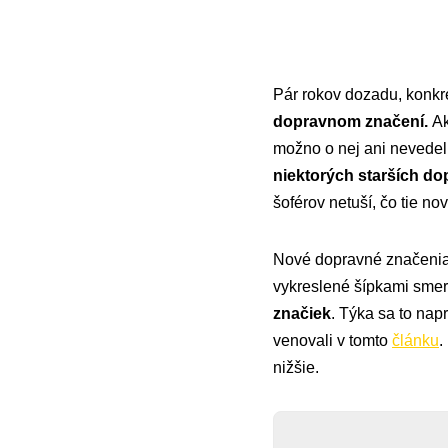
Pár rokov dozadu, konkr
dopravnom značení.
Ak
možno o nej ani nevedel
niektorých starších d
šoférov netuší, čo tie n
Nové dopravné značeni
vykreslené šípkami smer
značiek
. Týka sa to nap
venovali v tomto
článku
.
nižšie.