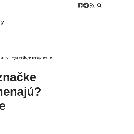
ty
si ich vysvetľuje nesprávne
 značke
menajú?
e