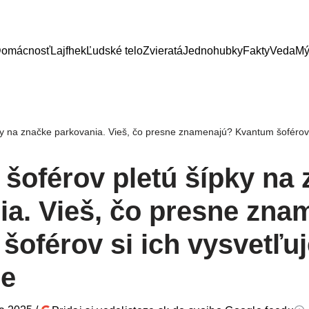
omácnosť
Lajfhek
Ľudské telo
Zvieratá
Jednohubky
Fakty
Veda
Mý
y na značke parkovania. Vieš, čo presne znamenajú? Kvantum šoférov 
šoférov pletú šípky na
ia. Vieš, čo presne zna
šoférov si ich vysvetľuj
ne