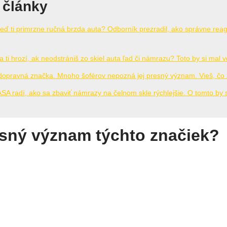
 články
 keď ti primrzne ručná brzda auta? Odborník prezradil, ako správne rea
a ti hrozí, ak neodstrániš zo skiel auta ľad či námrazu? Toto by si mal v
dopravná značka. Mnoho šoférov nepozná jej presný význam. Vieš, č
A radí, ako sa zbaviť námrazy na čelnom skle rýchlejšie. O tomto by s
sný význam týchto značiek?