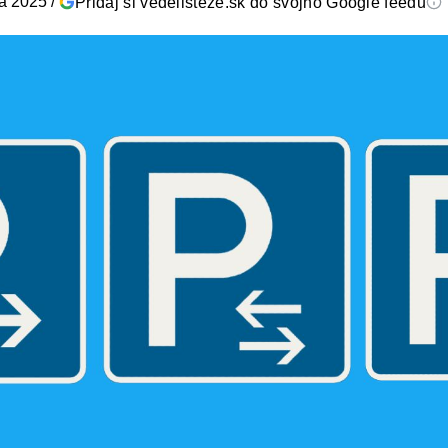
ra 2025
/
Pridaj si vedelisteze.sk do svojho Google feedu