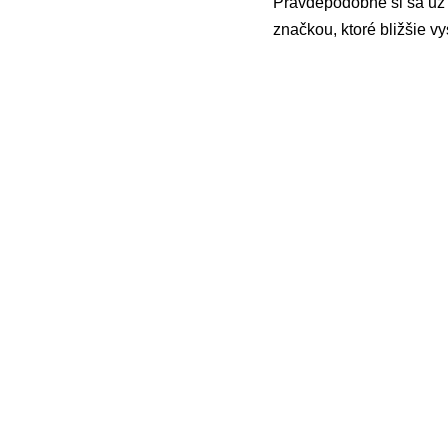
Pravdepodobne si sa už 
značkou, ktoré bližšie vy