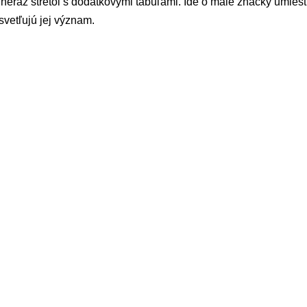
neraz stretol s dodatkovými tabuľami. Ide o malé značky umie
svetľujú jej význam.