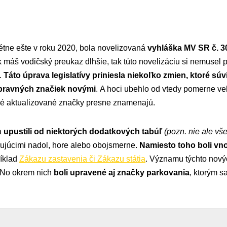
étne ešte v roku 2020, bola novelizovaná
vyhláška MV SR č. 30
 máš vodičský preukaz dlhšie, tak túto novelizáciu si nemusel p
.
Táto úprava legislatívy priniesla niekoľko zmien, ktoré sú
opravných značiek novými
. A hoci ubehlo od vtedy pomerne ve
ové aktualizované značky presne znamenajú.
a
upustili od niektorých dodatkových tabúľ
(pozn. nie ale vš
ujúcimi nadol, hore alebo obojsmerne.
Namiesto toho boli vn
ríklad
Zákazu zastavenia či Zákazu státia
. Významu týchto nový
 No okrem nich
boli upravené aj značky parkovania
, ktorým 