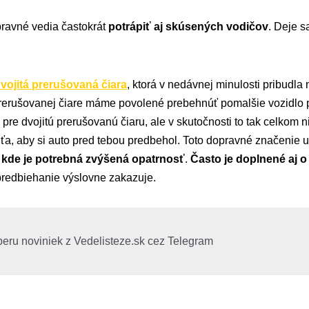
ravné vedia častokrát
potrápiť aj skúsených vodičov
. Deje s
vojitá prerušovaná čiara
, ktorá v nedávnej minulosti pribudla
prerušovanej čiare máme povolené prebehnúť pomalšie vozidlo 
aj pre dvojitú prerušovanú čiaru, ale v skutočnosti to tak celkom 
ťa, aby si auto pred tebou predbehol. Toto dopravné značenie 
 kde je potrebná zvýšená opatrnosť
.
Často je doplnené aj o
 predbiehanie výslovne zakazuje.
beru noviniek z Vedelisteze.sk cez Telegram