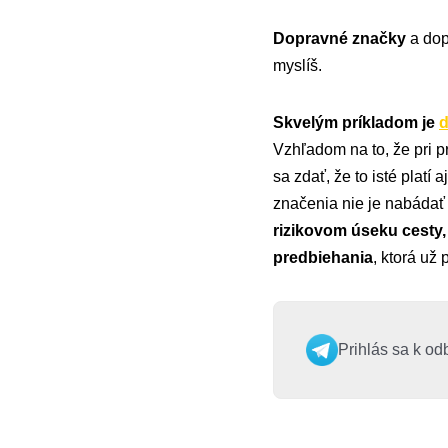
Dopravné značky
a dop
myslíš.
Skvelým príkladom je
d
Vzhľadom na to, že pri 
sa zdať, že to isté platí 
značenia nie je nabádať 
rizikovom úseku cesty,
predbiehania
, ktorá už
Prihlás sa k od