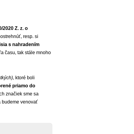
/2020 Z. z. o
ostrehnúť, resp. si
visia s nahradením
ľa času, tak stále mnoho
etkých)
, ktoré boli
orené priamo do
ch značiek sme sa
sa budeme venovať