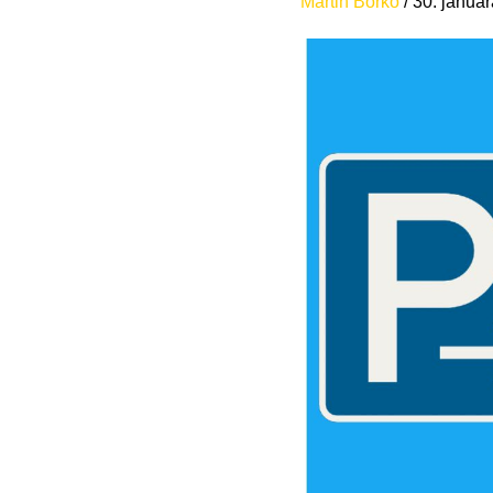
Martin Borko
/
30. januá