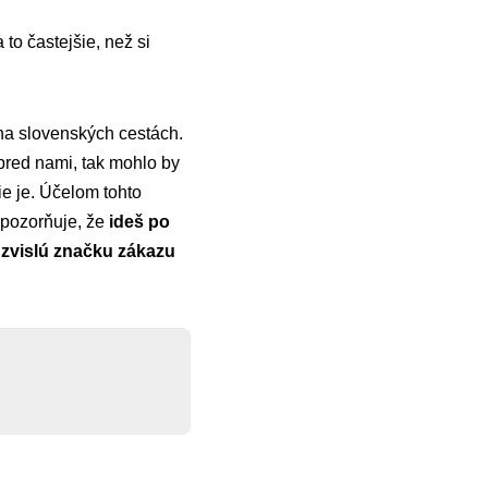
a to častejšie, než si
 na slovenských cestách.
pred nami, tak mohlo by
nie je. Účelom tohto
upozorňuje, že
ideš po
 zvislú značku zákazu