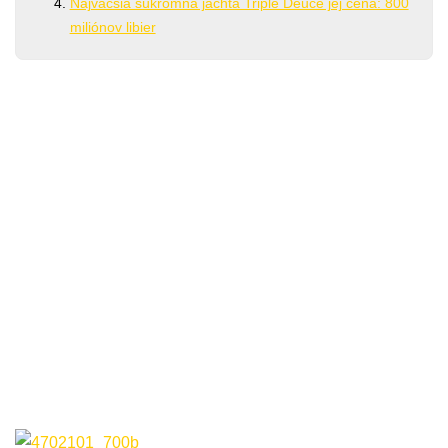
Najväčšia súkromná jachta Triple Deuce jej cena: 800
miliónov libier