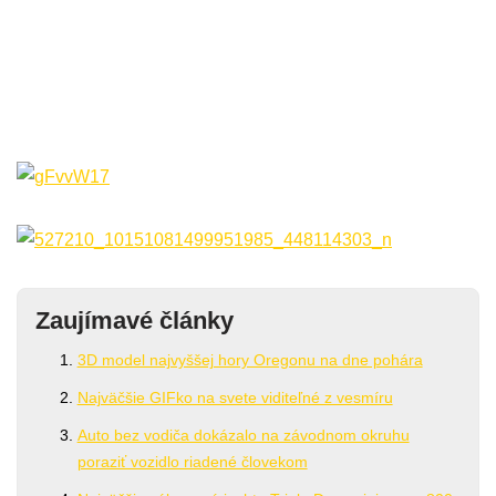
Zaujímavé články
3D model najvyššej hory Oregonu na dne pohára
Najväčšie GIFko na svete viditeľné z vesmíru
Auto bez vodiča dokázalo na závodnom okruhu
poraziť vozidlo riadené človekom