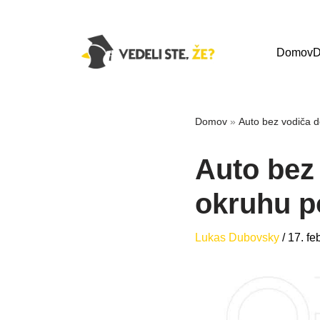
Domov
D
Domov
»
Auto bez vodiča 
Auto bez
okruhu p
Lukas Dubovsky
/
17. fe