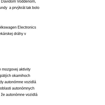
o s Davidom Voddenom,
ndy a prvýkrát tak bolo
olkswagen Electronics
kárskej dráhy v
e mozgovej aktivity
vypätých okamihoch
Kedy autonómne vozidlá
v oblasti autonómnych
ú, že autonómne vozidlá