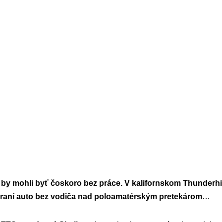
 by mohli byť čoskoro bez práce. V kalifornskom Thunderh
eraní auto bez vodiča nad poloamatérským pretekárom
…