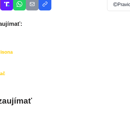
©
Pravi
aujímať:
disona
hač
zaujímať