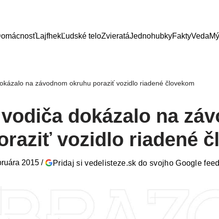
omácnosť
Lajfhek
Ľudské telo
Zvieratá
Jednohubky
Fakty
Veda
Mý
dokázalo na závodnom okruhu poraziť vozidlo riadené človekom
 vodiča dokázalo na zá
oraziť vozidlo riadené 
bruára 2015
/
Pridaj si vedelisteze.sk do svojho Google fee