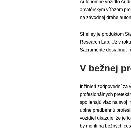
Autonómne vozidlo Audi
amatérskym víťazom pret
na závodnej dráhe auton
Shelley je produktom St
Research Lab. Už v roku
Sacramente dosiahnuť ma
V bežnej p
Inžinieri zodpovední za 
profesionálnych preteká
spoliehajú viac na svoj i
úplne predbehnú profesio
vozidiel ukazuje, že je t
by mohli na bežných cest