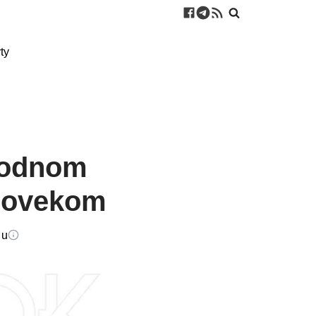
ty
vodnom
človekom
du