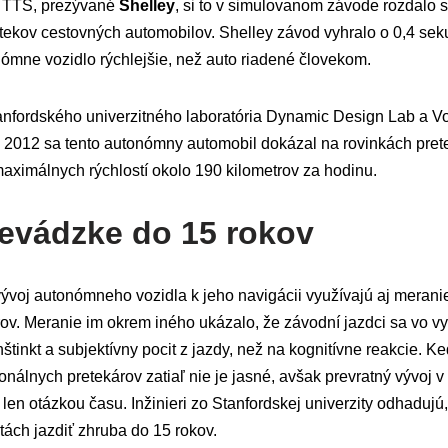
 TTS, prezývané
Shelley
, si to v simulovanom závode rozdal
ekov cestovných automobilov. Shelley závod vyhralo o 0,4 seku
ómne vozidlo rýchlejšie, než auto riadené človekom.
anfordského univerzitného laboratória Dynamic Design Lab a V
 2012 sa tento autonómny automobil dokázal na rovinkách prete
ximálnych rýchlostí okolo 190 kilometrov za hodinu.
revádzke do 15 rokov
vývoj autonómneho vozidla k jeho navigácii využívajú aj merani
rov. Meranie im okrem iného ukázalo, že závodní jazdci sa vo 
nštinkt a subjektívny pocit z jazdy, než na kognitívne reakcie. 
nálnych pretekárov zatiaľ nie je jasné, avšak prevratný vývoj 
o len otázkou času. Inžinieri zo Stanfordskej univerzity odhaduj
ách jazdiť zhruba do 15 rokov.