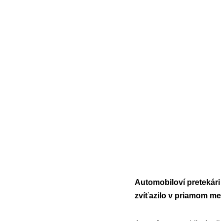
Automobiloví pretekári
zvíťazilo v priamom m