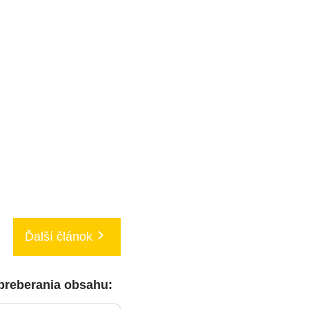
Ďalší článok
 preberania obsahu: