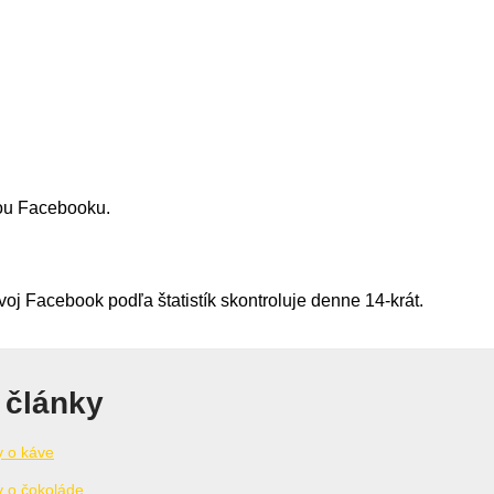
rou Facebooku.
voj Facebook podľa štatistík skontroluje denne 14-krát.
 články
y o káve
y o čokoláde