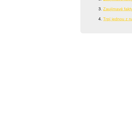
Zaujímavé fakty
Trpí jednou z na