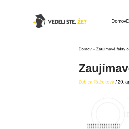
Domov
D
Domov
»
Zaujímavé fakty 
Zaujímav
Ľubica Račeková
/
20. a