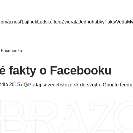
omácnosť
Lajfhek
Ľudské telo
Zvieratá
Jednohubky
Fakty
Veda
Mý
o Facebooku
é fakty o Facebooku
príla 2015
/
Pridaj si vedelisteze.sk do svojho Google feedu