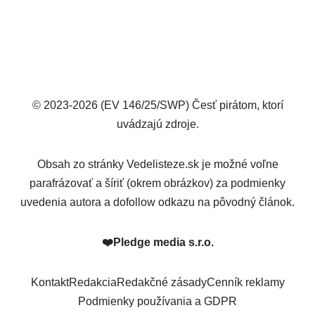
© 2023-2026 (EV 146/25/SWP) Česť pirátom, ktorí
uvádzajú zdroje.
Obsah zo stránky Vedelisteze.sk je možné voľne
parafrázovať a šíriť (okrem obrázkov) za podmienky
uvedenia autora a dofollow odkazu na pôvodný článok.
❤️
Pledge media s.r.o.
Kontakt
Redakcia
Redakčné zásady
Cenník reklamy
Podmienky používania a GDPR