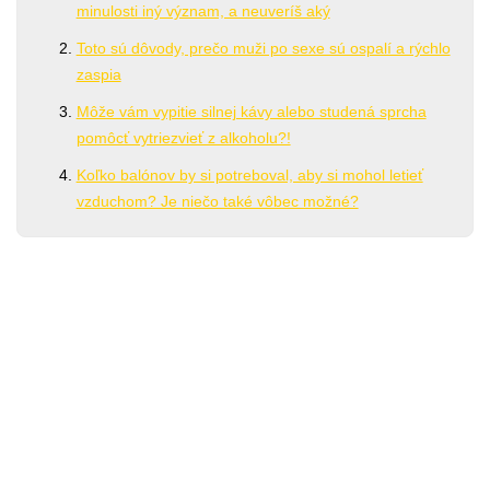
minulosti iný význam, a neuveríš aký
Toto sú dôvody, prečo muži po sexe sú ospalí a rýchlo
zaspia
Môže vám vypitie silnej kávy alebo studená sprcha
pomôcť vytriezvieť z alkoholu?!
Koľko balónov by si potreboval, aby si mohol letieť
vzduchom? Je niečo také vôbec možné?