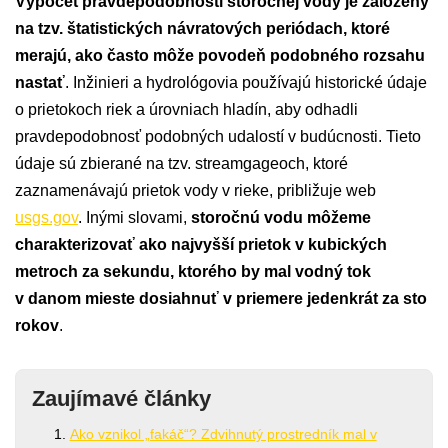
Výpočet pravdepodobnosti storočnej vody je založený
na tzv. štatistických návratových periódach, ktoré
merajú, ako často môže povodeň podobného rozsahu
nastať
. Inžinieri a hydrológovia používajú historické údaje
o prietokoch riek a úrovniach hladín, aby odhadli
pravdepodobnosť podobných udalostí v budúcnosti. Tieto
údaje sú zbierané na tzv. streamgageoch, ktoré
zaznamenávajú prietok vody v rieke, približuje web
usgs.gov
. Inými slovami,
storočnú vodu môžeme
charakterizovať ako najvyšší prietok v kubických
metroch za sekundu, ktorého by mal vodný tok
v danom mieste dosiahnuť v priemere jedenkrát za sto
rokov
.
Zaujímavé články
Ako vznikol „fakáč“? Zdvihnutý prostredník mal v