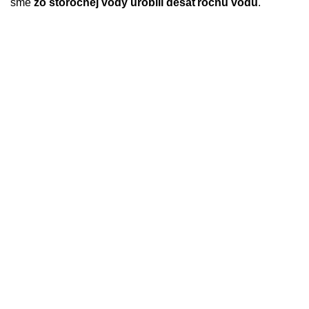
sme
zo storočnej vody urobili desaťročnú vodu
.