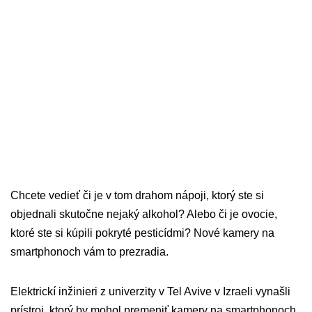
Chcete vedieť či je v tom drahom nápoji, ktorý ste si
objednali skutočne nejaký alkohol? Alebo či je ovocie,
ktoré ste si kúpili pokryté pesticídmi? Nové kamery na
smartphonoch vám to prezradia.
Elektrickí inžinieri z univerzity v Tel Avive v Izraeli vynašli
prístroj, ktorý by mohol premeniť kamery na smartphonoch