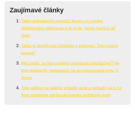
Zaujímavé články
Takto jednoducho vyčistíš škvrny zo svojho
obľúbeného oblečenia a to aj tie, ktoré nechcú ísť
dole!
Takto si skrátiš čas žehlenia o polovicu. Toto musíš
poznať!
Ako zistíš, že tvoj radiátor potrebuje odvzdušniť? Ak
toto podceníš, nedoplatíš sa za vykurovanie bytu či
domu
Toto aplikuj na spätné zrkadlo auta a nebudú sa ti na
ňom následne udržiavať kvapky dažďovej vody