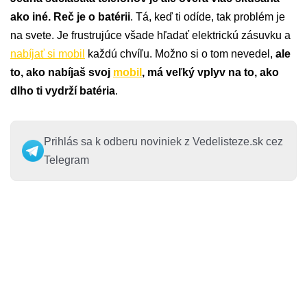
ako iné. Reč je o batérii
. Tá, keď ti odíde, tak problém je
na svete. Je frustrujúce všade hľadať elektrickú zásuvku a
nabíjať si mobil
každú chvíľu. Možno si o tom nevedel,
ale
to, ako nabíjaš svoj
mobil
, má veľký vplyv na to, ako
dlho ti vydrží batéria
.
Prihlás sa k odberu noviniek z Vedelisteze.sk cez
Telegram