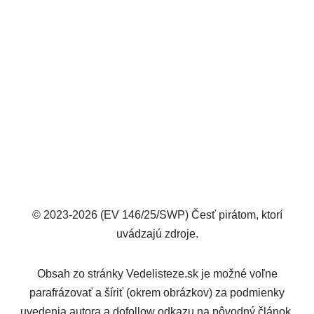
© 2023-2026 (EV 146/25/SWP) Česť pirátom, ktorí
uvádzajú zdroje.
Obsah zo stránky Vedelisteze.sk je možné voľne
parafrázovať a šíriť (okrem obrázkov) za podmienky
uvedenia autora a dofollow odkazu na pôvodný článok.