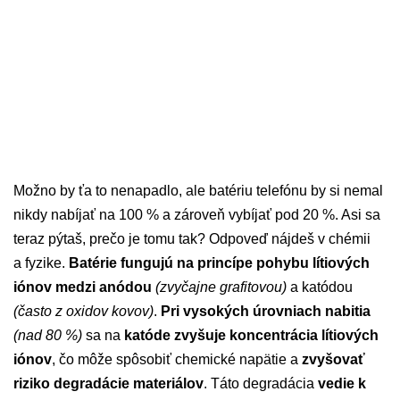
Možno by ťa to nenapadlo, ale batériu telefónu by si nemal
nikdy nabíjať na 100 % a zároveň vybíjať pod 20 %. Asi sa
teraz pýtaš, prečo je tomu tak? Odpoveď nájdeš v chémii
a fyzike.
Batérie fungujú na princípe pohybu lítiových
iónov medzi anódou
(zvyčajne grafitovou)
a katódou
(často z oxidov kovov)
.
Pri vysokých úrovniach nabitia
(nad 80 %)
sa na
katóde zvyšuje koncentrácia lítiových
iónov
, čo môže spôsobiť chemické napätie a
zvyšovať
riziko degradácie materiálov
. Táto degradácia
vedie k