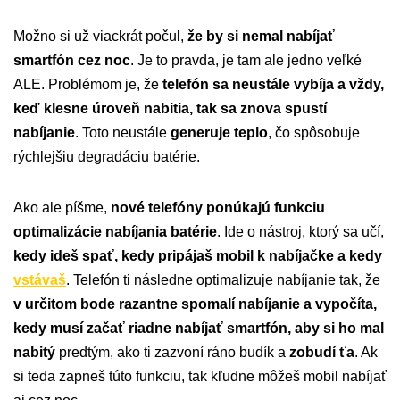
Možno si už viackrát počul,
že by si nemal nabíjať
smartfón cez noc
. Je to pravda, je tam ale jedno veľké
ALE. Problémom je, že
telefón sa neustále vybíja a vždy,
keď klesne úroveň nabitia, tak sa znova spustí
nabíjanie
. Toto neustále
generuje teplo
, čo spôsobuje
rýchlejšiu degradáciu batérie.
Ako ale píšme,
nové telefóny ponúkajú funkciu
optimalizácie nabíjania batérie
. Ide o nástroj, ktorý sa učí,
kedy ideš spať, kedy pripájaš mobil k nabíjačke a kedy
vstávaš
. Telefón ti následne optimalizuje nabíjanie tak, že
v určitom bode razantne spomalí nabíjanie a vypočíta,
kedy musí začať riadne nabíjať smartfón, aby si ho mal
nabitý
predtým, ako ti zazvoní ráno budík a
zobudí ťa
. Ak
si teda zapneš túto funkciu, tak kľudne môžeš mobil nabíjať