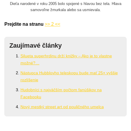
Dieťa narodené v roku 2005 bolo spojené s hlavou bez tela. Hlava
samovoľne žmurkala alebo sa usmievala.
Prejdite na stranu
>> 2 <<
Zaujímavé články
Silueta superhrdinu drží knižky – Ako je to vlastne
možné?…
Nástupca Hubblovho teleskopu bude mať 25× vyššie
rozlíšenie
Hudobníci s najväčším počtom fanúšikov na
Facebooku
Nový mestký street art od pouličného umelca