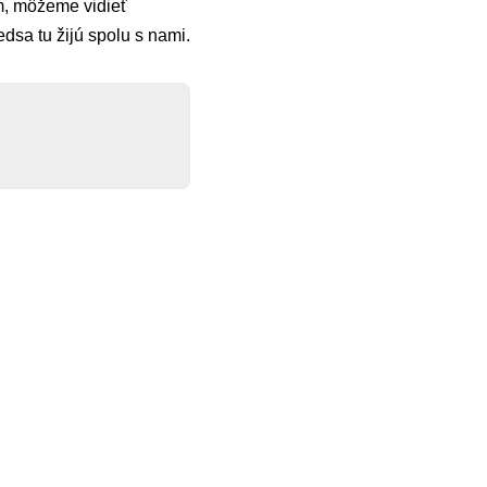
ám, môžeme vidieť
dsa tu žijú spolu s nami.