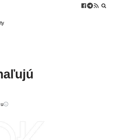
ty
haľujú
du