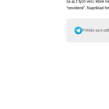
sa aj z tých vecí, ktoré
“nevidené”. Napríklad hmy
Prihlás sa k od