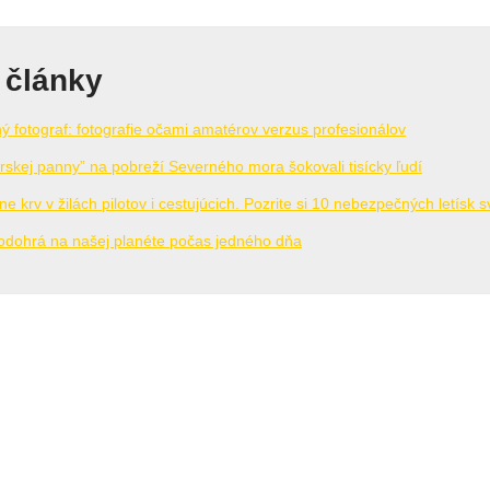
 články
ný fotograf: fotografie očami amatérov verzus profesionálov
rskej panny” na pobreží Severného mora šokovali tisícky ľudí
ne krv v žilách pilotov i cestujúcich. Pozrite si 10 nebezpečných letísk s
 odohrá na našej planéte počas jedného dňa