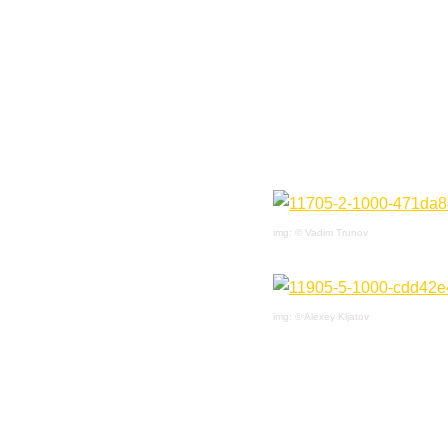
img: © Vadim Trunov
img: © Alexey Kljatov