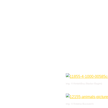
img: © AimishBoy (Nadav Bagim)
img: © Kristina Buceatchi