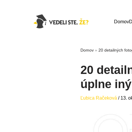
Domov
D
Domov
»
20 detailných foto
20 detail
úplne iný
Ľubica Račeková
/
13. o