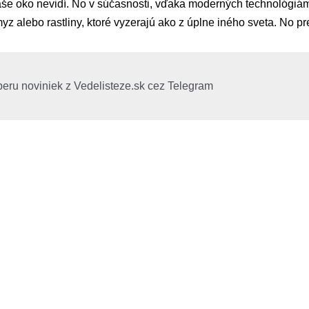
 naše oko nevidí. No v súčasnosti, vďaka moderných technológi
z alebo rastliny, ktoré vyzerajú ako z úplne iného sveta. No pre
beru noviniek z Vedelisteze.sk cez Telegram