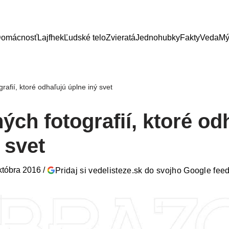
omácnosť
Lajfhek
Ľudské telo
Zvieratá
Jednohubky
Fakty
Veda
Mý
grafií, ktoré odhaľujú úplne iný svet
ných fotografií, ktoré od
 svet
któbra 2016
/
Pridaj si vedelisteze.sk do svojho Google fee