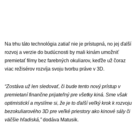
Na trhu táto technológia zatiaľ nie je prístupná, no jej ďalší
rozvoj a verzie do budúcnosti by mali kinám umožniť
premietať filmy bez farebných okuliarov, keďže už čoraz
viac režisérov rozvíja svoju tvorbu práve v 3D.
“Zostáva už len sledovať, či bude tento nový prístup v
premietaní finančne prijateľný pre všetky kiná. Sme však
optimistickí a myslíme si, že je to ďalší veľký krok k rozvoju
bezokuliarového 3D pre veľké priestory ako kinové sály či
väčšie hľadiská,”
dodáva Matusik.