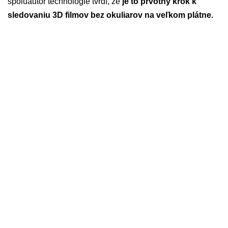
spoluautor technológie tvrdí, že
je to prvotný krok k
sledovaniu 3D filmov bez okuliarov na veľkom plátne.