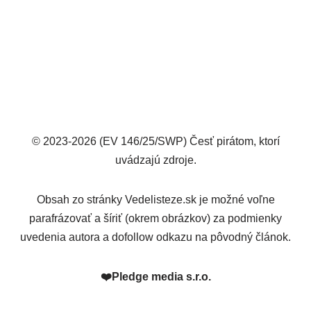
© 2023-2026 (EV 146/25/SWP) Česť pirátom, ktorí
uvádzajú zdroje.
Obsah zo stránky Vedelisteze.sk je možné voľne
parafrázovať a šíriť (okrem obrázkov) za podmienky
uvedenia autora a dofollow odkazu na pôvodný článok.
❤️
Pledge media s.r.o.