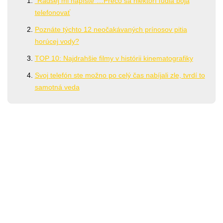
“Radšej mi napíšte”…Prečo sa niektorí ľudia boja
telefonovať
Poznáte týchto 12 neočakávaných prínosov pitia
horúcej vody?
TOP 10: Najdrahšie filmy v histórii kinematografiky
Svoj telefón ste možno po celý čas nabíjali zle, tvrdí to
samotná veda