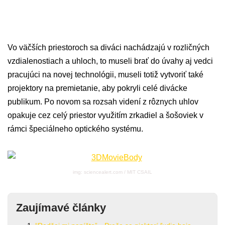
Vo väčších priestoroch sa diváci nachádzajú v rozličných
vzdialenostiach a uhloch, to museli brať do úvahy aj vedci
pracujúci na novej technológii, museli totiž vytvoriť také
projektory na premietanie, aby pokryli celé divácke
publikum. Po novom sa rozsah videní z rôznych uhlov
opakuje cez celý priestor využitím zrkadiel a šošoviek v
rámci špeciálneho optického systému.
img: sciencealert.com / MIT CSAIL
Zaujímavé články