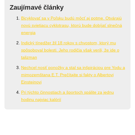
Zaujímavé články
Bicyklovať sa v Poľsku budú môcť aj potme. Otvárajú
novú svietiacu cyklotrasu, ktorú bude dobíjať slnečná
energia
Indický tínedžer žil 18 rokov s chvostom, ktorý mu
spôsoboval bolesti. Jeho rodičia však verili, že ide o
talizman
Nechcel nosiť ponožky a stal sa inšpiráciou pre Yodu a
mimozemštana E.T. Prečítajte si fakty o Albertovi
Einsteinovi
Pri týchto činnostiach a športoch spálite za jednu
hodinu najviac kalórií