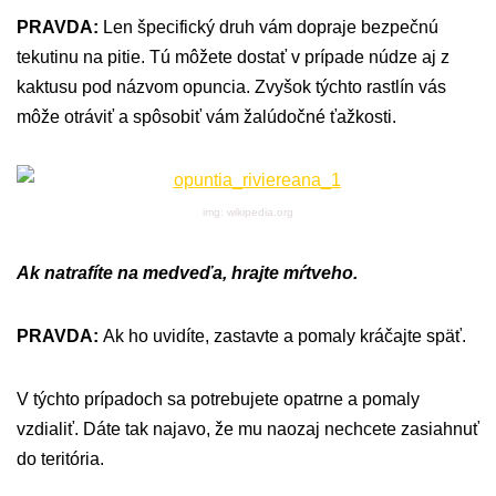
PRAVDA:
Len špecifický druh vám dopraje bezpečnú
tekutinu na pitie. Tú môžete dostať v prípade núdze aj z
kaktusu pod názvom opuncia. Zvyšok týchto rastlín vás
môže otráviť a spôsobiť vám žalúdočné ťažkosti.
img: wikipedia.org
Ak natrafíte na medveďa, hrajte mŕtveho.
PRAVDA:
Ak ho uvidíte, zastavte a pomaly kráčajte späť.
V týchto prípadoch sa potrebujete opatrne a pomaly
vzdialiť. Dáte tak najavo, že mu naozaj nechcete zasiahnuť
do teritória.