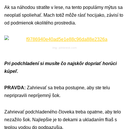
Ak sa náhodou stratíte v lese, na tento populárny mýtus sa
neoplatí spoliehať. Mach totiž môže rásť hocijako, závisí to
od podmienok okolitého prostredia.
img: pinterest.com
Pri podchladení si musíte čo najskôr dopriať horúci
kúpeľ.
PRAVDA:
Zahrievať sa treba postupne, aby ste telu
nepripravili nepríjemný šok.
Zahrievať podchladeného človeka treba opatrne, aby telo
nezažilo šok. Najlepšie je to dekami a ukladaním fliaš s
teplou vodou do podpazušia.