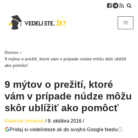
Domov
»
9 mýtov o prežití, ktoré vám v prípade núdze môžu skôr ublížiť
ako pomôcť
9 mýtov o prežití, ktoré
vám v prípade núdze môžu
skôr ublížiť ako pomôcť
Katarína Jenisová
/
9. októbra 2016
/
Pridaj si vedelisteze.sk do svojho Google feedu