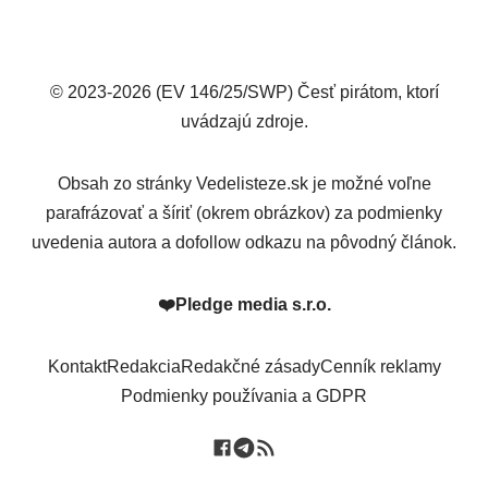
© 2023-2026 (EV 146/25/SWP) Česť pirátom, ktorí
uvádzajú zdroje.
Obsah zo stránky Vedelisteze.sk je možné voľne
parafrázovať a šíriť (okrem obrázkov) za podmienky
uvedenia autora a dofollow odkazu na pôvodný článok.
❤️
Pledge media s.r.o.
Kontakt
Redakcia
Redakčné zásady
Cenník reklamy
Podmienky používania a GDPR