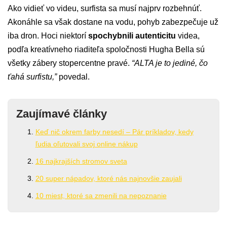
Ako vidieť vo videu, surfista sa musí najprv rozbehnúť.
Akonáhle sa však dostane na vodu, pohyb zabezpečuje už
iba dron. Hoci niektorí
spochybnili autenticitu
videa,
podľa kreatívneho riaditeľa spoločnosti Hugha Bella sú
všetky zábery stopercentne pravé.
“ALTA je to jediné, čo
ťahá surfistu,”
povedal.
Zaujímavé články
Keď nič okrem farby nesedí – Pár príkladov, kedy
ľudia oľutovali svoj online nákup
16 najkrajších stromov sveta
20 super nápadov, ktoré nás najnovšie zaujali
10 miest, ktoré sa zmenili na nepoznanie