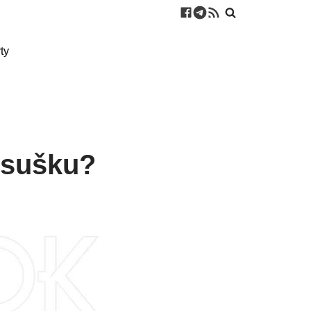
ty
osušku?