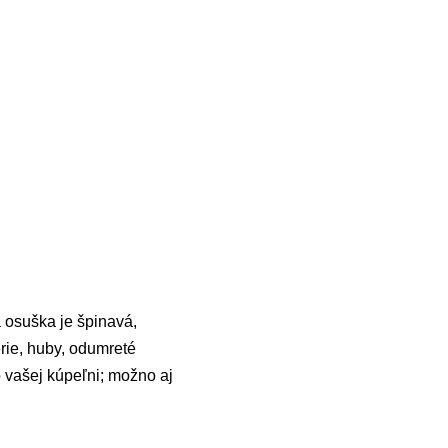
 osuška je špinavá,
rie, huby, odumreté
 vašej kúpeľni; možno aj