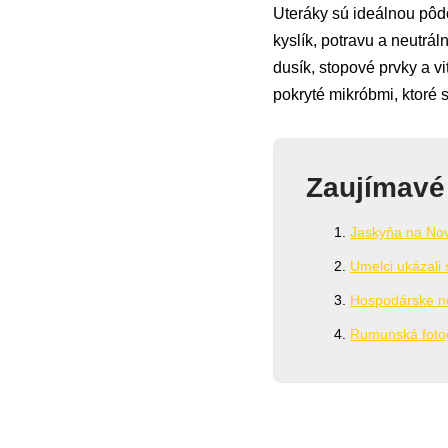
Uteráky sú ideálnou pôdo
kyslík, potravu a neutrál
dusík, stopové prvky a v
pokryté mikróbmi, ktoré s
Zaujímavé
Jaskyňa na Nov
Umelci ukázali 
Hospodárske no
Rumunská fotogr