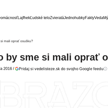
omácnosť
Lajfhek
Ľudské telo
Zvieratá
Jednohubky
Fakty
Veda
Mý
si mali oprať osušku?
o by sme si mali oprať 
ra 2016
/
Pridaj si vedelisteze.sk do svojho Google feedu