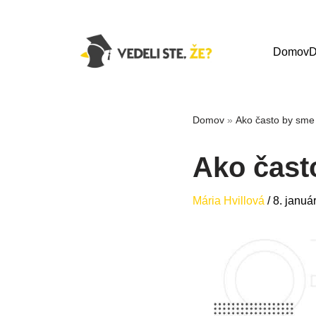
Domov
D
Domov
»
Ako často by sme 
Ako čast
Mária Hvillová
/
8. januá