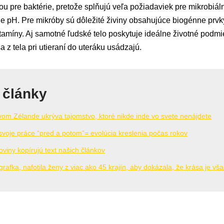
u pre baktérie, pretože splňujú veľa požiadaviek pre mikrobiálny
ne pH. Pre mikróby sú dôležité živiny obsahujúce biogénne prvky 
itamíny. Aj samotné ľudské telo poskytuje ideálne životné podmie
a z tela pri utieraní do uteráku usádzajú.
 články
om Zélande ukrýva tajomstvo, ktoré nikde inde vo svete nenájdete
svoje práce “pred a potom”= evolúcia kreslenia počas rokov
viny kopírujú text našich článkov
afka, nafotila ženy z viac ako 45 krajín, aby dokázala, že krása je vš