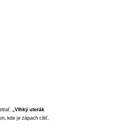
etrať.
„Vlhký uterák
m, kde je zápach cítiť,