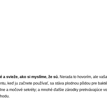
é a svieže, ako si myslíme, že sú.
Nerada to hovorím, ale vaša
tu, keď ju začnete používať, sa stáva plodnou pôdou pre bakté
álne a močové sekréty; a mnohé ďalšie zárodky pretrvávajúce vo
chodu.