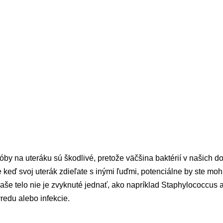
óby na uteráku sú škodlivé, pretože väčšina baktérií v našich 
 keď svoj uterák zdieľate s inými ľuďmi, potenciálne by ste mohl
aše telo nie je zvyknuté jednať, ako napríklad Staphylococcus 
redu alebo infekcie.