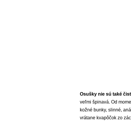
Osušky nie sú také čist
veľmi špinavá. Od momen
kožné bunky, slinné, an
vrátane kvapôčok zo zá