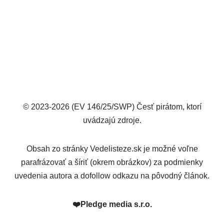
© 2023-2026 (EV 146/25/SWP) Česť pirátom, ktorí
uvádzajú zdroje.
Obsah zo stránky Vedelisteze.sk je možné voľne
parafrázovať a šíriť (okrem obrázkov) za podmienky
uvedenia autora a dofollow odkazu na pôvodný článok.
❤️
Pledge media s.r.o.