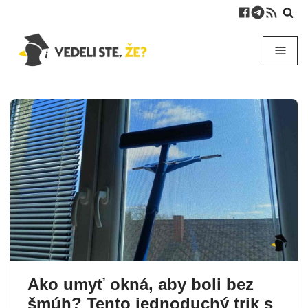
Ako umyť okná, aby boli bez
šmúh? Tento jednoduchý trik s