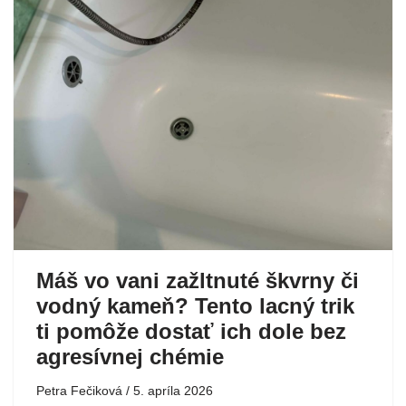
Máš vo vani zažltnuté škvrny či
vodný kameň? Tento lacný trik
ti pomôže dostať ich dole bez
agresívnej chémie
Petra Fečiková
5. apríla 2026