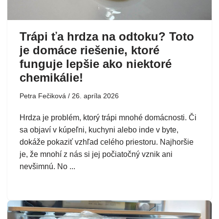
Trápi ťa hrdza na odtoku? Toto
je domáce riešenie, ktoré
funguje lepšie ako niektoré
chemikálie!
Petra Fečiková
26. apríla 2026
Hrdza je problém, ktorý trápi mnohé domácnosti. Či
sa objaví v kúpeľni, kuchyni alebo inde v byte,
dokáže pokaziť vzhľad celého priestoru. Najhoršie
je, že mnohí z nás si jej počiatočný vznik ani
nevšimnú. No ...