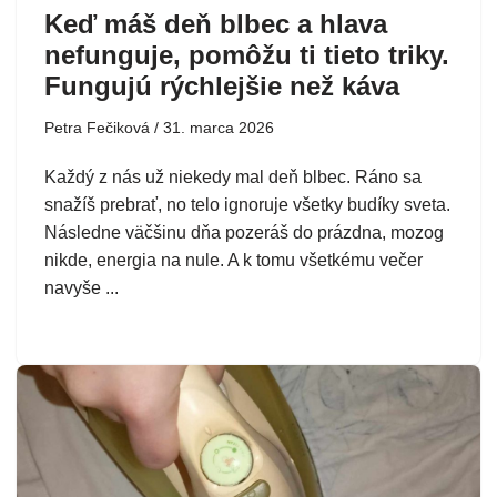
Keď máš deň blbec a hlava
nefunguje, pomôžu ti tieto triky.
Fungujú rýchlejšie než káva
Petra Fečiková
31. marca 2026
Každý z nás už niekedy mal deň blbec. Ráno sa
snažíš prebrať, no telo ignoruje všetky budíky sveta.
Následne väčšinu dňa pozeráš do prázdna, mozog
nikde, energia na nule. A k tomu všetkému večer
navyše ...