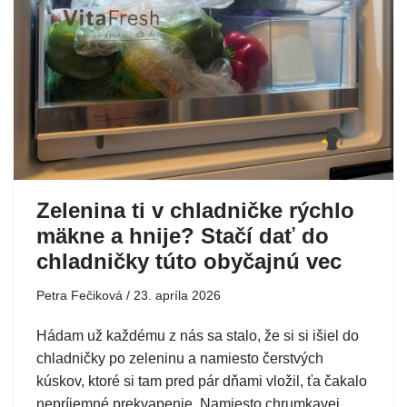
Zelenina ti v chladničke rýchlo
mäkne a hnije? Stačí dať do
chladničky túto obyčajnú vec
Petra Fečiková
23. apríla 2026
Hádam už každému z nás sa stalo, že si si išiel do
chladničky po zeleninu a namiesto čerstvých
kúskov, ktoré si tam pred pár dňami vložil, ťa čakalo
nepríjemné prekvapenie. Namiesto chrumkavej