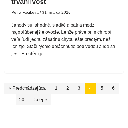
trvanlivosť
Petra Fečiková
31. marca 2026
Jahody sú lahodné, sladké a patria medzi
najobľúbenejšie ovocie. Lenže práve pri nich robí
veľa ľudí jednu zásadnú chybu ešte predtým, než
ich zje. Stačí rýchle opláchnutie pod vodou a ide sa
jesť. Problém je, ...
« Predchádzajúca
1
2
3
4
5
6
...
50
Ďalej »