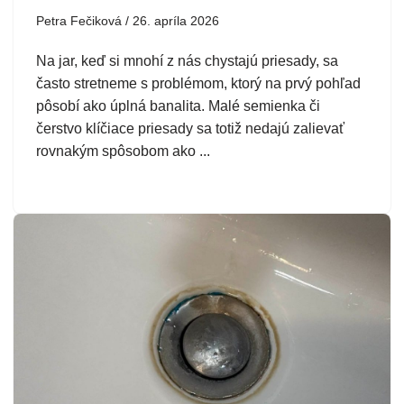
Petra Fečiková
26. apríla 2026
Na jar, keď si mnohí z nás chystajú priesady, sa
často stretneme s problémom, ktorý na prvý pohľad
pôsobí ako úplná banalita. Malé semienka či
čerstvo klíčiace priesady sa totiž nedajú zalievať
rovnakým spôsobom ako ...