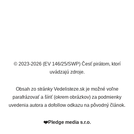
© 2023-2026 (EV 146/25/SWP) Česť pirátom, ktorí
uvádzajú zdroje.
Obsah zo stránky Vedelisteze.sk je možné voľne
parafrázovať a šíriť (okrem obrázkov) za podmienky
uvedenia autora a dofollow odkazu na pôvodný článok.
❤️
Pledge media s.r.o.