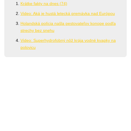
Krátke fakty na dnes (74)
Video: Aká je hustá letecká premávka nad Európou
Holandská polícia našla pestovateľov konope podľa
strechy bez snehu
Video: Superhydrofobný nôž krája vodné kvapky na
polovicu