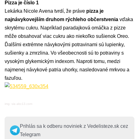
Pizza je číslo 1
Lekárka Nicole Avena tvrdí, že práve
pizza je
najnávykovejším druhom rýchleho občerstvenia
vďaka
skrytému cukru. Napríklad paradajková omáčka z pizze
môže obsahovať viac cukru ako niekoľko sušienok Oreo.
Ďalšími extrémne návykovými potravinami sú lupienky,
sušienky a zmrzlina. Vo všeobecnosti sú to potraviny s
vysokým glykemickým indexom. Naproti tomu, medzi
najmenej návykové patria uhorky, nasledované mrkvou a
fazuľou.
img: via abc13.com
Prihlás sa k odberu noviniek z Vedelisteze.sk cez
Telegram