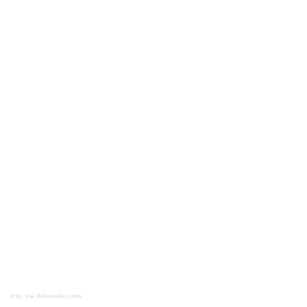
img: via thrivewire.com