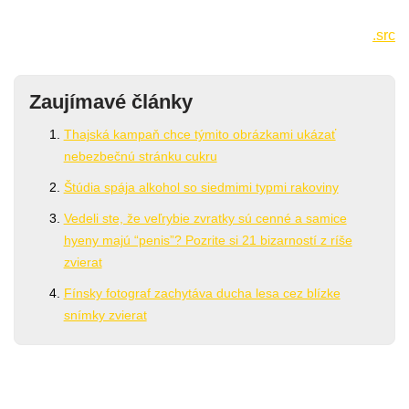
.src
Zaujímavé články
Thajská kampaň chce týmito obrázkami ukázať
nebezbečnú stránku cukru
Štúdia spája alkohol so siedmimi typmi rakoviny
Vedeli ste, že veľrybie zvratky sú cenné a samice
hyeny majú “penis”? Pozrite si 21 bizarností z ríše
zvierat
Fínsky fotograf zachytáva ducha lesa cez blízke
snímky zvierat