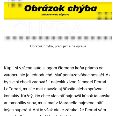
Obrázok chýba, pracujeme na oprave
Kúpiť si vzácne auto s logom čierneho koňa priamo od
výrobcu nie je jednoduché. Mať peniaze vôbec nestačí. Ak
by ste si chceli zadovážiť najexkluzívnejší model Ferrari
LaFerrari, musíte mať navyše aj šťastie alebo správne
kontakty. Každý, kto chce vlastniť najnovší kúsok talianskej
automobilky snov, musí mať z Maranella najmenej päť
iných superáut. Ani to však nie je záruka, že Ferrari vám