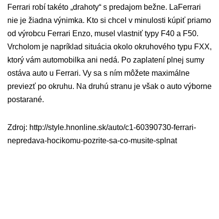
Ferrari robí takéto „drahoty“ s predajom bežne. LaFerrari
nie je žiadna výnimka. Kto si chcel v minulosti kúpiť priamo
od výrobcu Ferrari Enzo, musel vlastniť typy F40 a F50.
Vrcholom je napríklad situácia okolo okruhového typu FXX,
ktorý vám automobilka ani nedá. Po zaplatení plnej sumy
ostáva auto u Ferrari. Vy sa s ním môžete maximálne
previezť po okruhu. Na druhú stranu je však o auto výborne
postarané.
Zdroj: http://style.hnonline.sk/auto/c1-60390730-ferrari-
nepredava-hocikomu-pozrite-sa-co-musite-splnat