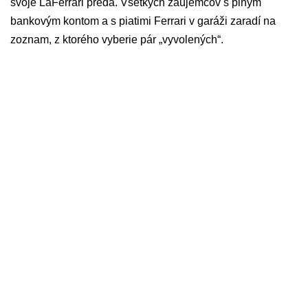
svoje LaFerrari predá. Všetkých záujemcov s plným
bankovým kontom a s piatimi Ferrari v garáži zaradí na
zoznam, z ktorého vyberie pár „vyvolených“.