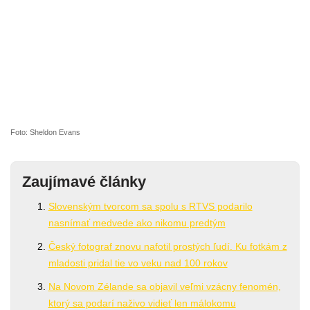
Foto: Sheldon Evans
Zaujímavé články
Slovenským tvorcom sa spolu s RTVS podarilo
nasnímať medvede ako nikomu predtým
Český fotograf znovu nafotil prostých ľudí. Ku fotkám z
mladosti pridal tie vo veku nad 100 rokov
Na Novom Zélande sa objavil veľmi vzácny fenomén,
ktorý sa podarí naživo vidieť len málokomu