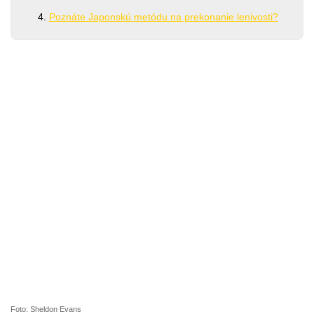
Poznáte Japonskú metódu na prekonanie lenivosti?
Foto: Sheldon Evans