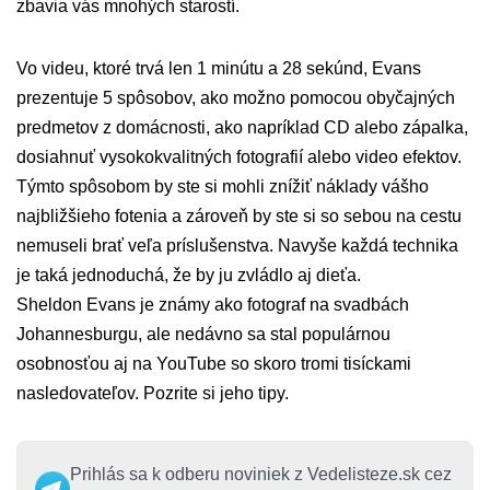
zbavia vás mnohých starostí.
Vo videu, ktoré trvá len 1 minútu a 28 sekúnd, Evans
prezentuje 5 spôsobov, ako možno pomocou obyčajných
predmetov z domácnosti, ako napríklad CD alebo zápalka,
dosiahnuť vysokokvalitných fotografií alebo video efektov.
Týmto spôsobom by ste si mohli znížiť náklady vášho
najbližšieho fotenia a zároveň by ste si so sebou na cestu
nemuseli brať veľa príslušenstva. Navyše každá technika
je taká jednoduchá, že by ju zvládlo aj dieťa.
Sheldon Evans je známy ako fotograf na svadbách
Johannesburgu, ale nedávno sa stal populárnou
osobnosťou aj na YouTube so skoro tromi tisíckami
nasledovateľov. Pozrite si jeho tipy.
Prihlás sa k odberu noviniek z Vedelisteze.sk cez