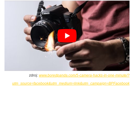
zdroj:
www.boredpanda.com/5-camera-hacks-in-one-minute/?
utm_source=facebook&utm_medium=link&utm_campaign=BPFacebook