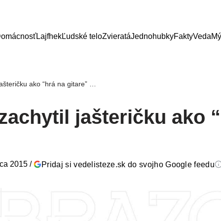
omácnosť
Lajfhek
Ľudské telo
Zvieratá
Jednohubky
Fakty
Veda
Mý
jašteričku ako “hrá na gitare” …
zachytil jašteričku ako 
…
rca 2015
/
Pridaj si vedelisteze.sk do svojho Google feedu