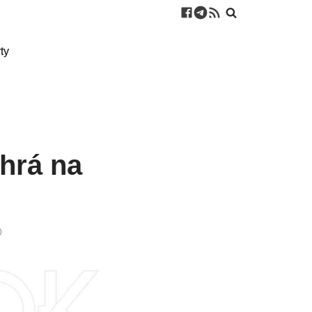
ty
“hrá na