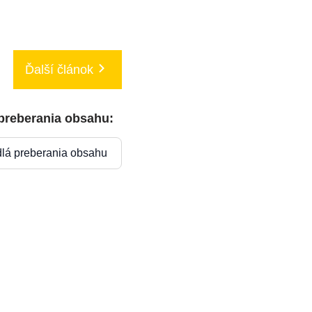
Ďalší článok
 preberania obsahu:
dlá preberania obsahu