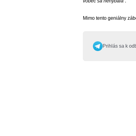
vôbec sa nehýbala”.
Mimo tento geniálny zábe
Prihlás sa k od