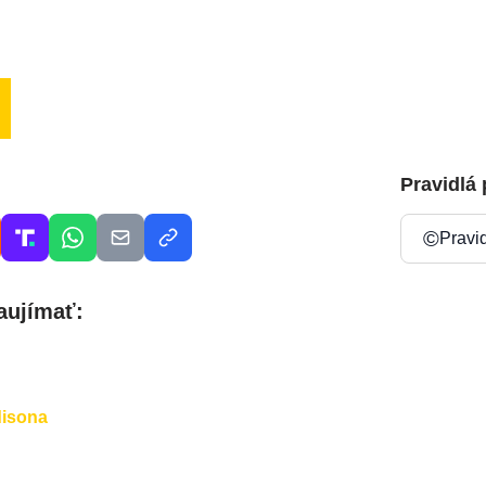
Pravidlá
©
Pravi
aujímať:
disona