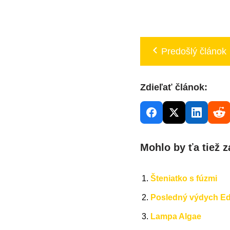
Predošlý článok
Zdieľať článok:
Mohlo by ťa tiež z
Šteniatko s fúzmi
Posledný výdych E
Lampa Algae