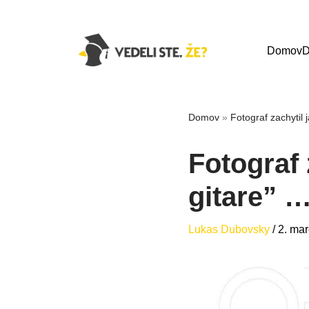
Domov
D
Domov
»
Fotograf zachytil 
Fotograf 
gitare” 
Lukas Dubovsky
/
2. ma