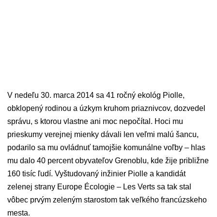
V nedeľu 30. marca 2014 sa 41 ročný ekológ Piolle,
obklopený rodinou a úzkym kruhom priaznivcov, dozvedel
správu, s ktorou vlastne ani moc nepočítal. Hoci mu
prieskumy verejnej mienky dávali len veľmi malú šancu,
podarilo sa mu ovládnuť tamojšie komunálne voľby – hlas
mu dalo 40 percent obyvateľov Grenoblu, kde žije približne
160 tisíc ľudí. Vyštudovaný inžinier Piolle a kandidát
zelenej strany Europe Écologie – Les Verts sa tak stal
vôbec prvým zeleným starostom tak veľkého francúzskeho
mesta.