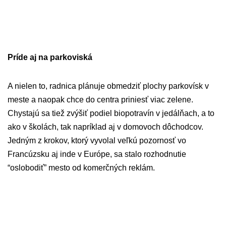
Príde aj na parkoviská
A nielen to, radnica plánuje obmedziť plochy parkovísk v
meste a naopak chce do centra priniesť viac zelene.
Chystajú sa tiež zvýšiť podiel biopotravín v jedálňach, a to
ako v školách, tak napríklad aj v domovoch dôchodcov.
Jedným z krokov, ktorý vyvolal veľkú pozornosť vo
Francúzsku aj inde v Európe, sa stalo rozhodnutie
“oslobodiť” mesto od komerčných reklám.