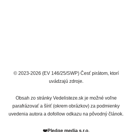
© 2023-2026 (EV 146/25/SWP) Česť pirátom, ktorí
uvádzajú zdroje.
Obsah zo stránky Vedelisteze.sk je možné voľne
parafrázovať a šíriť (okrem obrázkov) za podmienky
uvedenia autora a dofollow odkazu na pôvodný článok.
❤️
Pledge media s.r.o.