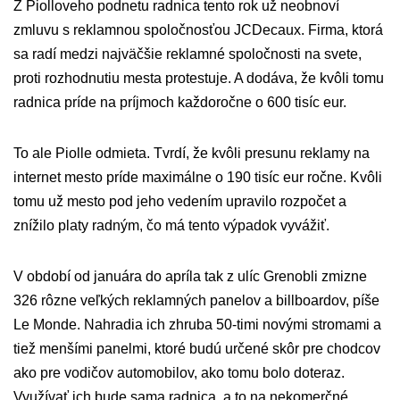
Z Piolloveho podnetu radnica tento rok už neobnoví
zmluvu s reklamnou spoločnosťou JCDecaux. Firma, ktorá
sa radí medzi najväčšie reklamné spoločnosti na svete,
proti rozhodnutiu mesta protestuje. A dodáva, že kvôli tomu
radnica príde na príjmoch každoročne o 600 tisíc eur.
To ale Piolle odmieta. Tvrdí, že kvôli presunu reklamy na
internet mesto príde maximálne o 190 tisíc eur ročne. Kvôli
tomu už mesto pod jeho vedením upravilo rozpočet a
znížilo platy radným, čo má tento výpadok vyvážiť.
V období od januára do apríla tak z ulíc Grenobli zmizne
326 rôzne veľkých reklamných panelov a billboardov, píše
Le Monde. Nahradia ich zhruba 50-timi novými stromami a
tiež menšími panelmi, ktoré budú určené skôr pre chodcov
ako pre vodičov automobilov, ako tomu bolo doteraz.
Využívať ich bude sama radnica, a to na nekomerčné