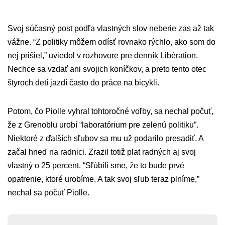
Svoj súčasný post podľa vlastných slov neberie zas až tak
vážne. “Z politiky môžem odísť rovnako rýchlo, ako som do
nej prišiel,” uviedol v rozhovore pre denník Libération.
Nechce sa vzdať ani svojich koníčkov, a preto tento otec
štyroch detí jazdí často do práce na bicykli.
Potom, čo Piolle vyhral tohtoročné voľby, sa nechal počuť,
že z Grenoblu urobí “laboratórium pre zelenú politiku”.
Niektoré z ďalších sľubov sa mu už podarilo presadiť. A
začal hneď na radnici. Zrazil totiž plat radných aj svoj
vlastný o 25 percent. “Sľúbili sme, že to bude prvé
opatrenie, ktoré urobíme. A tak svoj sľub teraz plníme,”
nechal sa počuť Piolle.