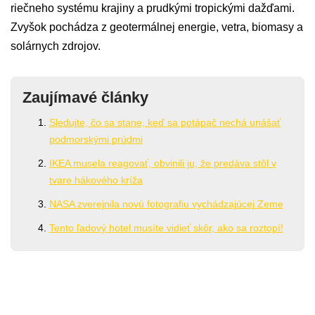
riečneho systému krajiny a prudkými tropickými dažďami.
Zvyšok pochádza z geotermálnej energie, vetra, biomasy a
solárnych zdrojov.
Zaujímavé články
Sledujte, čo sa stane, keď sa potápač nechá unášať
podmorskými prúdmi
IKEA musela reagovať, obvinili ju, že predáva stôl v
tvare hákového kríža
NASA zverejnila novú fotografiu vychádzajúcej Zeme
Tento ľadový hotel musíte vidieť skôr, ako sa roztopí!