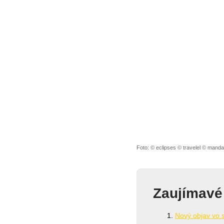
Foto: © eclipses © travelel © manda
Zaujímavé
Nový objav vo 