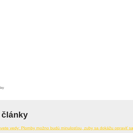
lay
 články
svete vedy: Plomby možno budú minulosťou, zuby sa dokážu opraviť s