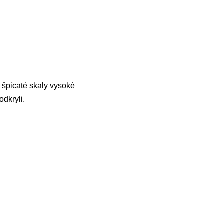
e špicaté skaly vysoké
dkryli.