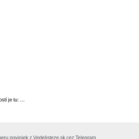
tí je tu: …
beru noviniek z Vedelisteze.sk cez Telegram