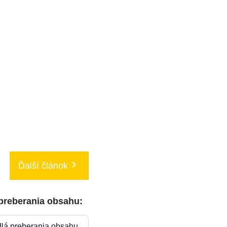
Ďalší článok
 preberania obsahu:
dlá preberania obsahu