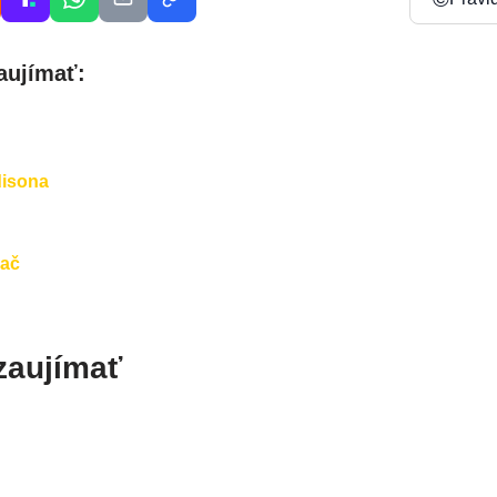
aujímať:
disona
hač
zaujímať