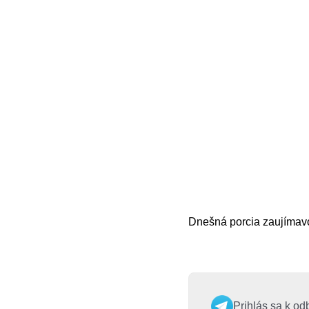
Dnešná porcia zaujímavos
Prihlás sa k od