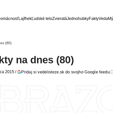
omácnosť
Lajfhek
Ľudské telo
Zvieratá
Jednohubky
Fakty
Veda
Mý
nes (80)
kty na dnes (80)
rca 2015
/
Pridaj si vedelisteze.sk do svojho Google feedu