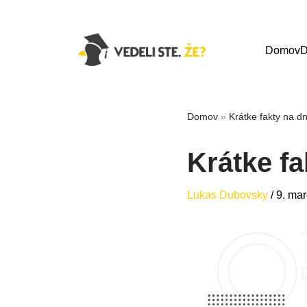
Domov
D
Domov
»
Krátke fakty na d
Krátke fa
Lukas Dubovsky
/
9. ma