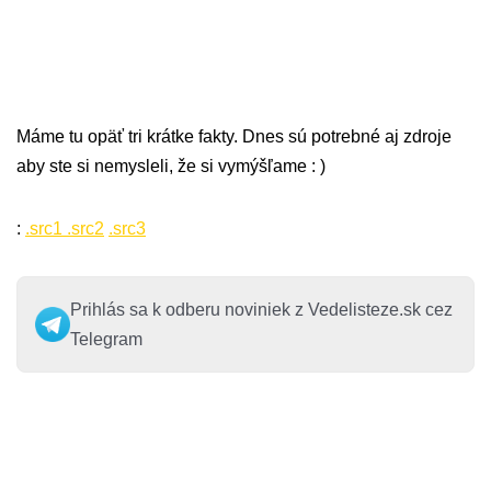
Máme tu opäť tri krátke fakty. Dnes sú potrebné aj zdroje
aby ste si nemysleli, že si vymýšľame : )
:
.src1
.src2
.src3
Prihlás sa k odberu noviniek z Vedelisteze.sk cez
Telegram