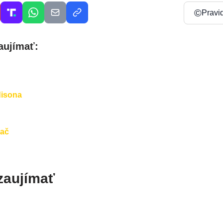
©
Pravi
aujímať:
disona
hač
zaujímať