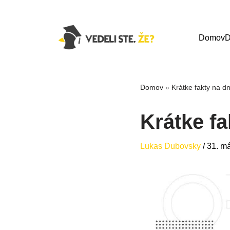
Domov
D
Domov
»
Krátke fakty na d
Krátke fa
Lukas Dubovsky
/
31. m