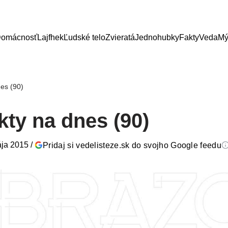
omácnosť
Lajfhek
Ľudské telo
Zvieratá
Jednohubky
Fakty
Veda
Mý
nes (90)
kty na dnes (90)
ája 2015
/
Pridaj si vedelisteze.sk do svojho Google feedu