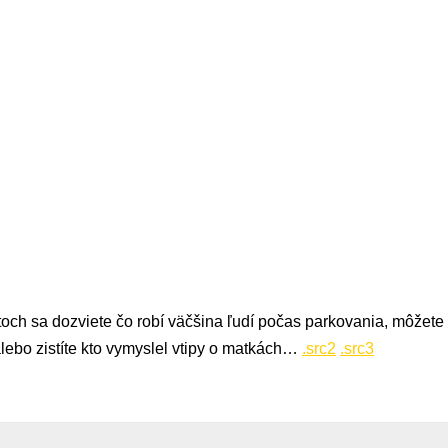
och sa dozviete čo robí väčšina ľudí počas parkovania, môžete 
ebo zistíte kto vymyslel vtipy o matkách…
.src2
.src3