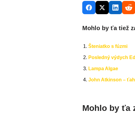
Mohlo by ťa tiež z
Šteniatko s fúzmi
Posledný výdych E
Lampa Algae
John Atkinson – ťa
Mohlo by ťa 