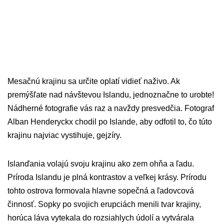
Mesačnú krajinu sa určite oplatí vidieť naživo. Ak
premýšľate nad návštevou Islandu, jednoznačne to urobte!
Nádherné fotografie vás raz a navždy presvedčia. Fotograf
Alban Henderyckx chodil po Islande, aby odfotil to, čo túto
krajinu najviac vystihuje, gejzíry.
Islanďania volajú svoju krajinu ako zem ohňa a ľadu.
Príroda Islandu je plná kontrastov a veľkej krásy. Prírodu
tohto ostrova formovala hlavne sopečná a ľadovcová
činnosť. Sopky po svojich erupciách menili tvar krajiny,
horúca láva vytekala do rozsiahlych údolí a vytvárala