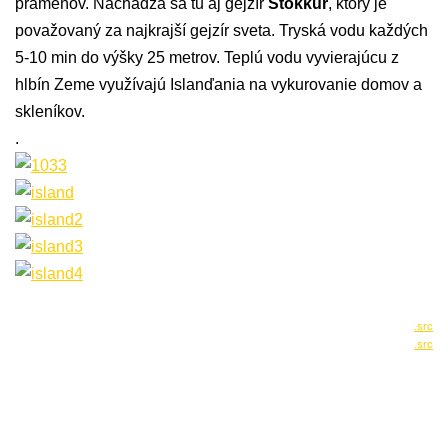
prameňov. Nachádza sa tu aj g
ejzír
Stokkur
,
ktorý je
považovaný za najkrajší gejzír sveta. Tryská vodu každých
5-10 min do výšky 25 metrov. Teplú vodu vyvierajúcu z
hlbín Zeme využívajú Islanďania na vykurovanie domov a
skleníkov.
.
.src
.src