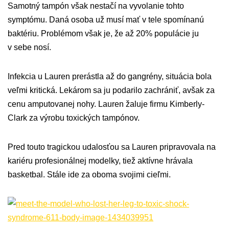
Samotný tampón však nestačí na vyvolanie tohto
symptómu. Daná osoba už musí mať v tele spomínanú
baktériu. Problémom však je, že až 20% populácie ju
v sebe nosí.
Infekcia u Lauren prerástla až do gangrény, situácia bola
veľmi kritická. Lekárom sa ju podarilo zachrániť, avšak za
cenu amputovanej nohy. Lauren žaluje firmu Kimberly-
Clark za výrobu toxických tampónov.
Pred touto tragickou udalosťou sa Lauren pripravovala na
kariéru profesionálnej modelky, tiež aktívne hrávala
basketbal. Stále ide za oboma svojimi cieľmi.