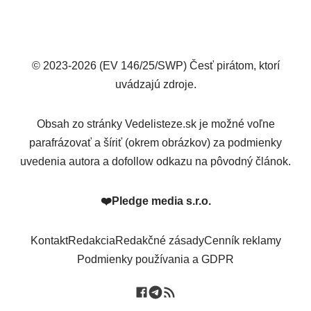
© 2023-2026 (EV 146/25/SWP) Česť pirátom, ktorí
uvádzajú zdroje.
Obsah zo stránky Vedelisteze.sk je možné voľne
parafrázovať a šíriť (okrem obrázkov) za podmienky
uvedenia autora a dofollow odkazu na pôvodný článok.
❤️
Pledge media s.r.o.
Kontakt
Redakcia
Redakčné zásady
Cenník reklamy
Podmienky používania a GDPR