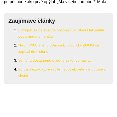
po príchode ako prvé opýtal: „Má v sebe tampón?“ Mala.
Zaujímavé články
Fotograf sa na svadbe pošmykol a vytvoril tak veľmi
podarenú momentku
Nikon P900 a jeho 83-násobný optický ZOOM sa
zapísal do histórie
30. júna dostaneme o jednu sekundu naviac
23 vynálezov, ktoré určite nepotrebujete ale budete ich
chcieť