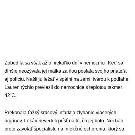
Zobudila sa však až o niekoľko dní v nemocnici. Keď sa
dlhšie neozývala jej matka za ňou poslala svojho priateľa
aj políciu. Našli ju ležať v spálni na zemi, tvárou k podlahe.
Lauren rýchlo previezli do nemocnice s teplotou takmer
42˚C.
Prekonala ťažký srdcový infarkt a zlyhanie viacerých
orgánov. Lekári nevedeli prísť na to, čo jej bolo. Nechali
preto zavolať špecialistu na infekčné ochorenia, ktorý sa