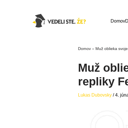
Domov
D
Domov
»
Muž oblieka svoje 
Muž oblie
repliky F
Lukas Dubovsky
/
4. jún