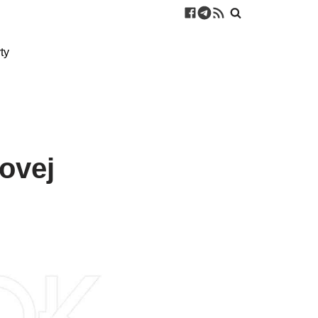
ty
ovej