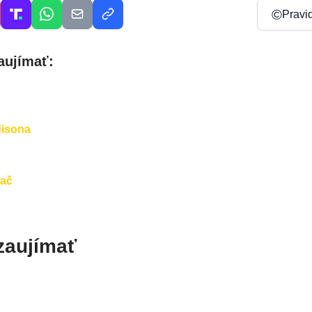
©
Pravi
aujímať:
disona
hač
zaujímať