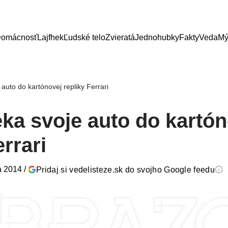
omácnosť
Lajfhek
Ľudské telo
Zvieratá
Jednohubky
Fakty
Veda
Mý
auto do kartónovej repliky Ferrari
ka svoje auto do kartón
errari
a 2014
/
Pridaj si vedelisteze.sk do svojho Google feedu