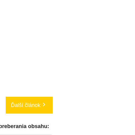
Ďalší článok
 preberania obsahu: