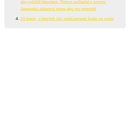
aby vylúštil hlavolam. Potom požiadal o pomoc
Japonskú zábavnú show aby mu pomohli
10 krajín, v ktorých žijú najšťastnejší ľudia na svete