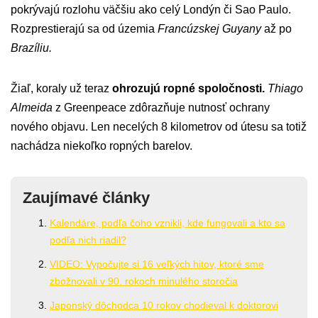
pokrývajú rozlohu väčšiu ako celý Londýn či Sao Paulo.
Rozprestierajú sa od územia
Francúzskej Guyany
až po
Brazíliu.
Žiaľ, koraly už teraz
ohrozujú ropné spoločnosti.
Thiago
Almeida
z Greenpeace zdôrazňuje nutnosť ochrany
nového objavu. Len necelých 8 kilometrov od útesu sa totiž
nachádza niekoľko ropných barelov.
Zaujímavé články
Kalendáre, podľa čoho vznikli, kde fungovali a kto sa
podľa nich riadil?
VIDEO: Vypočujte si 16 veľkých hitov, ktoré sme
zbožnovali v 90. rokoch minulého storočia
Japonský dôchodca 10 rokov chodieval k doktorovi