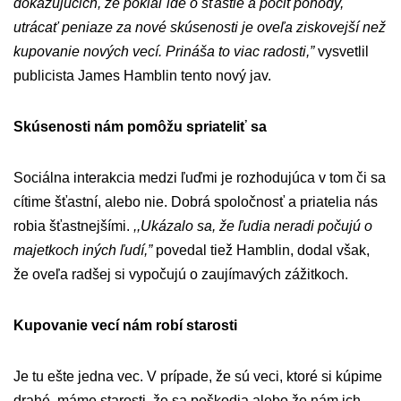
dokazujúcich, že pokiaľ ide o šťastie a pocit pohody,
utrácať peniaze za nové skúsenosti je oveľa ziskovejší než
kupovanie nových vecí. Prináša to viac radosti,”
vysvetlil
publicista James Hamblin tento nový jav.
Skúsenosti nám pomôžu spriateliť sa
Sociálna interakcia medzi ľuďmi je rozhodujúca v tom či sa
cítime šťastní, alebo nie. Dobrá spoločnosť a priatelia nás
robia šťastnejšími.
,,Ukázalo sa, že ľudia neradi počujú o
majetkoch iných ľudí,”
povedal tiež Hamblin, dodal však,
že oveľa radšej si vypočujú o zaujímavých zážitkoch.
Kupovanie vecí nám robí starosti
Je tu ešte jedna vec. V prípade, že sú veci, ktoré si kúpime
drahé, máme starosti, že sa poškodia alebo že nám ich