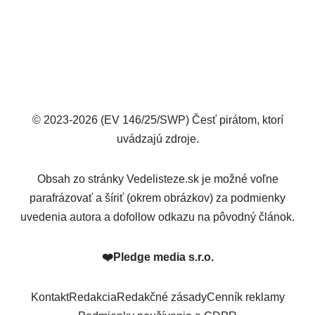
© 2023-2026 (EV 146/25/SWP) Česť pirátom, ktorí
uvádzajú zdroje.
Obsah zo stránky Vedelisteze.sk je možné voľne
parafrázovať a šíriť (okrem obrázkov) za podmienky
uvedenia autora a dofollow odkazu na pôvodný článok.
❤️
Pledge media s.r.o.
Kontakt
Redakcia
Redakčné zásady
Cenník reklamy