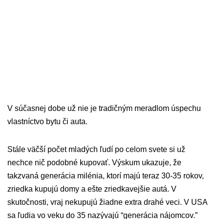
V súčasnej dobe už nie je tradičným meradlom úspechu
vlastníctvo bytu či auta.
Stále väčší počet mladých ľudí po celom svete si už
nechce nič podobné kupovať. Výskum ukazuje, že
takzvaná generácia milénia, ktorí majú teraz 30-35 rokov,
zriedka kupujú domy a ešte zriedkavejšie autá. V
skutočnosti, vraj nekupujú žiadne extra drahé veci. V USA
sa ľudia vo veku do 35 nazývajú “generácia nájomcov.”