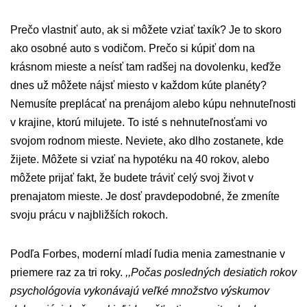
Prečo vlastniť auto, ak si môžete vziať taxík? Je to skoro
ako osobné auto s vodičom. Prečo si kúpiť dom na
krásnom mieste a neísť tam radšej na dovolenku, keďže
dnes už môžete nájsť miesto v každom kúte planéty?
Nemusíte preplácať na prenájom alebo kúpu nehnuteľnosti
v krajine, ktorú milujete. To isté s nehnuteľnosťami vo
svojom rodnom mieste. Neviete, ako dlho zostanete, kde
žijete. Môžete si vziať na hypotéku na 40 rokov, alebo
môžete prijať fakt, že budete tráviť celý svoj život v
prenajatom mieste. Je dosť pravdepodobné, že zmeníte
svoju prácu v najbližších rokoch.
Podľa Forbes, moderní mladí ľudia menia zamestnanie v
priemere raz za tri roky.
,,Počas posledných desiatich rokov
psychológovia vykonávajú veľké množstvo výskumov