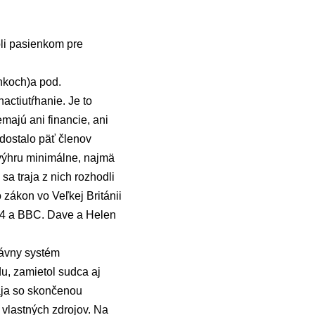
ôli pasienkom pre
nkoch)a pod.
actiutŕhanie. Je to
majú ani financie, ani
 dostalo päť členov
výhru minimálne, najmä
sa traja z nich rozhodli
zákon vo Veľkej Británii
l 4 a BBC. Dave a Helen
právny systém
, zamietol sudca aj
aja so skončenou
 vlastných zdrojov. Na