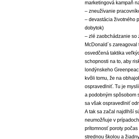
marketingová kampaň na
– zneužívanie pracovník
– devastácia životného p
dobytok)
– zlé zaobchádzanie so 
McDonald´s zareagoval ta
osvedčená taktika veľkýc
schopnosti na to, aby ri
londýnskeho Greenpeace 
kvôli tomu, že na obhajo
ospravedlniť. Tu je mys
a podobným spôsobom súd
sa však ospravedlniť odm
A tak sa začal najdlhší 
neumožňuje v prípadoch 
prítomnosť poroty počas
strednou školou a žiadny