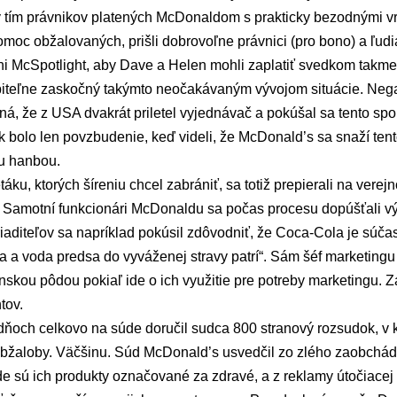
vý tím právnikov platených McDonaldom s prakticky bezodnými vr
moc obžalovaných, prišli dobrovoľne právnici (pro bono) a ľudi
i McSpotlight, aby Dave a Helen mohli zaplatiť svedkom takmer 
teľne zaskočný takýmto neočakávaným vývojom situácie. Negat
ná, že z USA dvakrát priletel vyjednávač a pokúšal sa tento s
 bolo len povzbudenie, keď videli, že McDonald’s sa snaží ten
u hanbou.
áku, ktorých šíreniu chcel zabrániť, sa totiž prepierali na verejn
. Samotní funkcionári McDonaldu sa počas procesu dopúšťali výr
riaditeľov sa napríklad pokúsil zdôvodniť, že Coca-Cola je súča
da a voda predsa do vyváženej stravy patrí“. Sám šéf marketin
nskou pôdou pokiaľ ide o ich využitie pre potreby marketingu. Z
tov.
 dňoch celkovo na súde doručil sudca 800 stranový rozsudok, 
obžaloby. Väčšinu. Súd McDonald’s usvedčil zo zlého zaobchádz
e sú ich produkty označované za zdravé, a z reklamy útočiacej