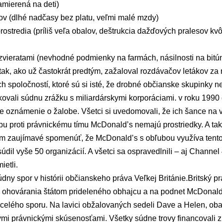
mierená na deti)
ov (dlhé nadčasy bez platu, veľmi malé mzdy)
rostredia (príliš veľa obalov, deštrukcia dažďových pralesov kv
zvieratami (nevhodné podmienky na farmách, násilnosti na bitú
k, ako už častokrát predtým, zažaloval rozdávačov letákov za n
h spoločností, ktoré sú si isté, že drobné občianske skupinky ne
skovali súdnu zrážku s miliardárskymi korporáciami. v roku 1990
oznámenie o žalobe. Všetci si uvedomovali, že ich šance na 
bu proti právnickému tímu McDonald’s nemajú prostriedky. A tak 
lím zaujímavé spomenúť, že McDonald’s s obľubou využíva tento 
il vyše 50 organizácií. A všetci sa ospravedlnili – aj Channe
ietli.
súdny spor v histórii občianskeho práva Veľkej Británie.Britský 
ohovárania štátom prideleného obhajcu a na podnet McDonaldu
 celého sporu. Na lavici obžalovaných sedeli Dave a Helen, ob
mi právnickými skúsenosťami. Všetky súdne trovy financovali z