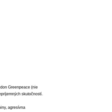
ondon Greenpeace (nie
epríjemných skutočností.
iny, agresívna