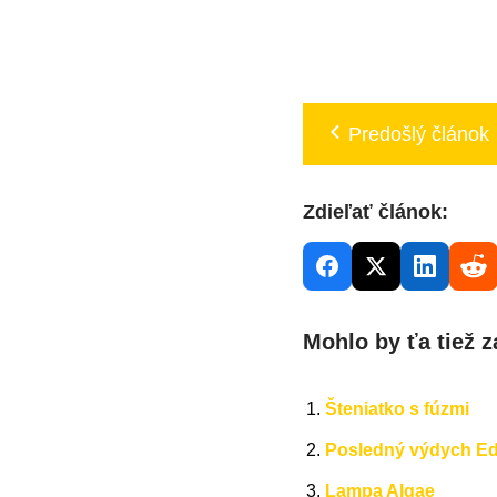
Predošlý článok
Zdieľať článok:
Mohlo by ťa tiež z
Šteniatko s fúzmi
Posledný výdych E
Lampa Algae