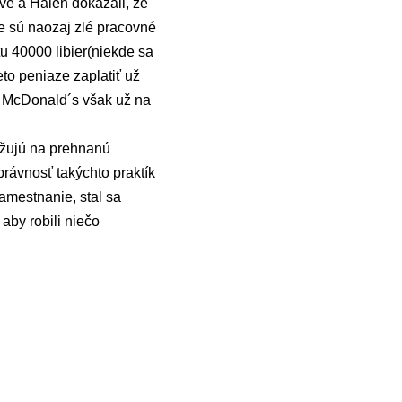
ve a Halen dokázali, že
 sú naozaj zlé pracovné
u 40000 libier(niekde sa
eto peniaze zaplatiť už
. McDonald´s však už na
ťažujú na prehnanú
rávnosť takýchto praktík
zamestnanie, stal sa
aby robili niečo