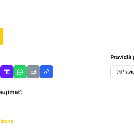
Pravidlá
©
Pravi
aujímať:
disona