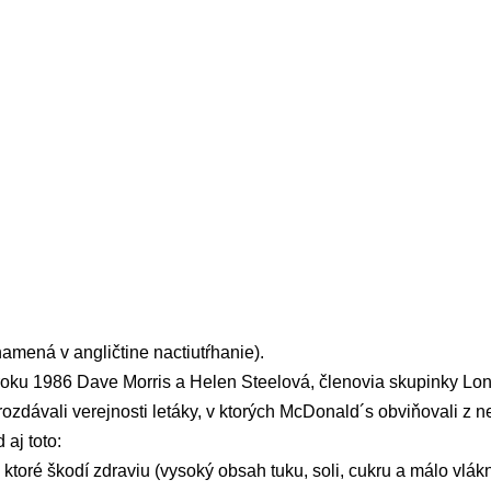
namená v angličtine nactiutŕhanie).
 roku 1986 Dave Morris a Helen Steelová, členovia skupinky L
ozdávali verejnosti letáky, v ktorých McDonald´s obviňovali z n
 aj toto:
 ktoré škodí zdraviu (vysoký obsah tuku, soli, cukru a málo
vlákn