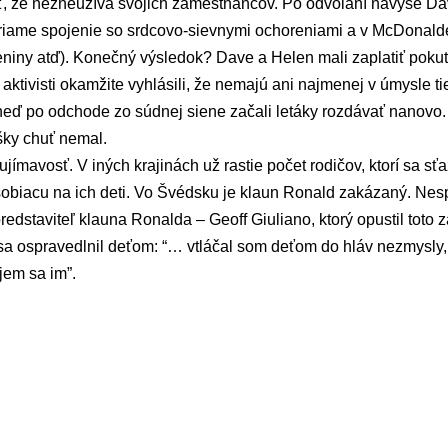
iť, že nezneužíva svojich zamestnancov. Po odvolaní navyše Da
iame spojenie so srdcovo-sievnymi ochoreniami a v McDonalde
niny atď). Konečný výsledok? Dave a Helen mali zaplatiť pokut
aktivisti okamžite vyhlásili, že nemajú ani najmenej v úmysle ti
hneď po odchode zo súdnej siene začali letáky rozdávať nanovo
šky chuť nemal.
ujímavosť. V iných krajinách už rastie počet rodičov, ktorí sa s
biacu na ich deti. Vo Švédsku je klaun Ronald zakázaný. Nesp
redstaviteľ klauna Ronalda – Geoff Giuliano, ktorý opustil toto 
a ospravedlnil deťom: “… vtláčal som deťom do hláv nezmysly, 
jem sa im”.