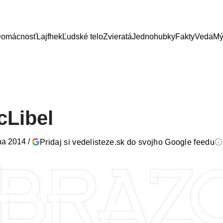
omácnosť
Lajfhek
Ľudské telo
Zvieratá
Jednohubky
Fakty
Veda
Mý
cLibel
na 2014
/
Pridaj si vedelisteze.sk do svojho Google feedu