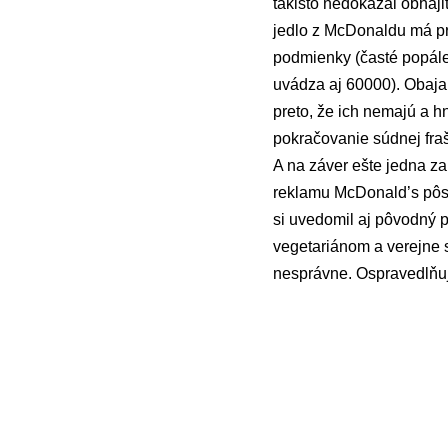
takisto nedokázal obháj
jedlo z McDonaldu má pr
podmienky (časté popále
uvádza aj 60000). Obaja 
preto, že ich nemajú a 
pokračovanie súdnej fra
A na záver ešte jedna za
reklamu McDonald’s pôso
si uvedomil aj pôvodný p
vegetariánom a verejne s
nesprávne. Ospravedlňu