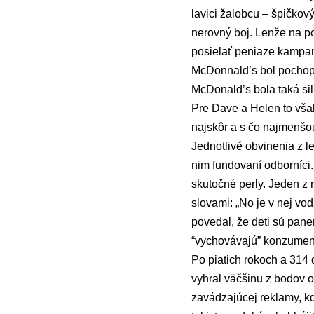
lavici žalobcu – špičko
nerovný boj. Lenže na po
posielať peniaze kampan
McDonnald’s bol pochopi
McDonald’s bola taká sil
Pre Dave a Helen to však
najskôr a s čo najmenšo
Jednotlivé obvinenia z let
nim fundovaní odborníci
skutočné perly. Jeden z 
slovami: „No je v nej vo
povedal, že deti sú pane
“vychovávajú” konzumen
Po piatich rokoch a 314
vyhral väčšinu z bodov 
zavádzajúcej reklamy, kd