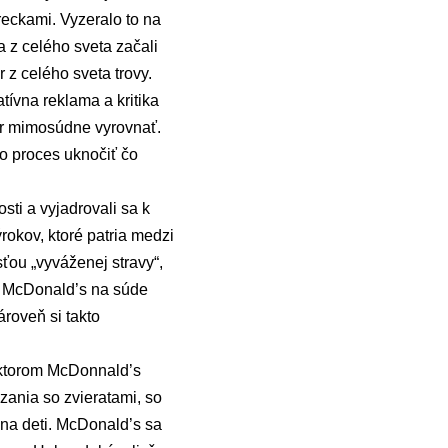
eckami. Vyzeralo to na
a z celého sveta začali
z celého sveta trovy.
ívna reklama a kritika
por mimosúdne vyrovnať.
to proces uknočiť čo
osti a vyjadrovali sa k
okov, ktoré patria medzi
sťou „vyváženej stravy“,
gu McDonald’s na súde
ároveň si takto
v ktorom McDonnald’s
ania so zvieratami, so
 na deti. McDonald’s sa