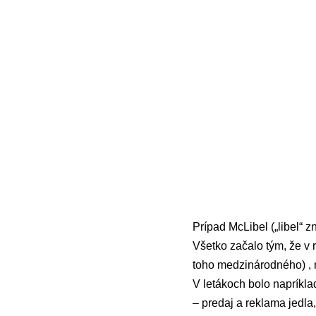
Prípad McLibel („libel“ z
Všetko začalo tým, že v
toho medzinárodného) , r
V letákoch bolo napríklad
– predaj a reklama jedla,