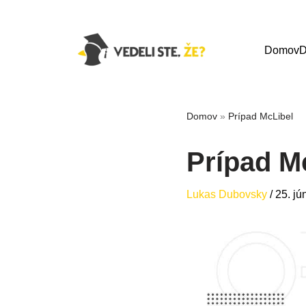
Domov
D
Domov
»
Prípad McLibel
Prípad M
Lukas Dubovsky
/
25. jú