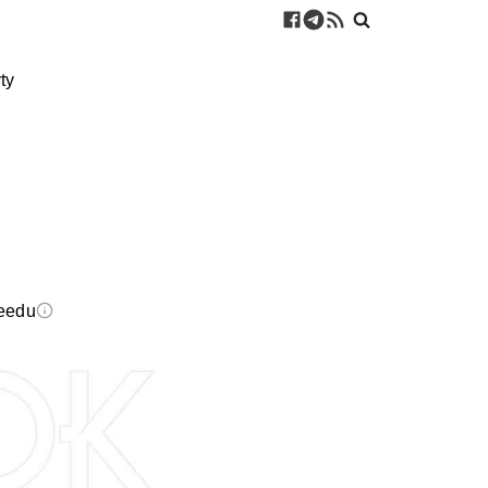
ty
feedu