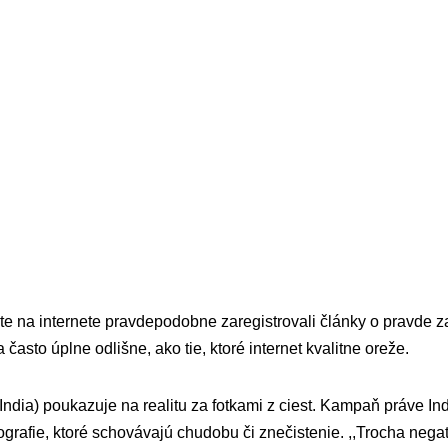
e na internete pravdepodobne zaregistrovali články o pravde z
 často úplne odlišne, ako tie, ktoré internet kvalitne oreže.
India) poukazuje na realitu za fotkami z ciest. Kampaň práve I
grafie, ktoré schovávajú chudobu či znečistenie. ,,Trocha negati