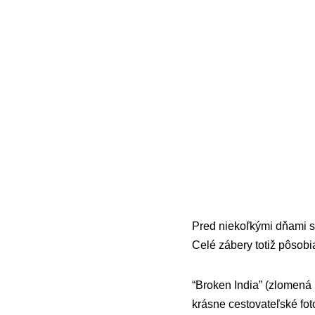
Pred niekoľkými dňami st
Celé zábery totiž pôsobia
“Broken India” (zlomená 
krásne cestovateľské foto