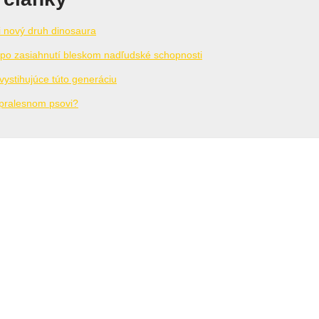
i nový druh dinosaura
 po zasiahnutí bleskom nadľudské schopnosti
vystihujúce túto generáciu
 pralesnom psovi?