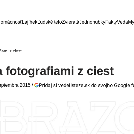
omácnosť
Lajfhek
Ľudské telo
Zvieratá
Jednohubky
Fakty
Veda
Mý
iami z ciest
a fotografiami z ciest
septembra 2015
/
Pridaj si vedelisteze.sk do svojho Google 