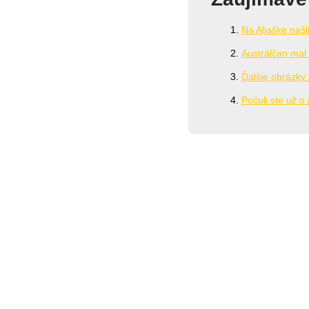
Na Aljaške našl
Austrálčan mal
Ďalšie obrázky 
Počuli ste už o