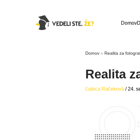
Domov
D
Domov
»
Realita za fotograf
Realita z
Ľubica Račeková
/
24. 