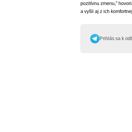
pozitívnu zmenu,” hovoria
a vyšli aj z ich komfortne
Prihlás sa k od