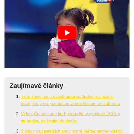
Zaujímavé články
Tieto knihy majú dvoch autorov. Jedným z nich je
duch, ktorý svoje médium viedol hlasom zo záhrobia
Video: Čo sa stane keď podradíte v rýchlosti 150 km
za hodinu zo šestky do dvojky
9 typov najčastejších snov, ktoré máme takmer všetci.