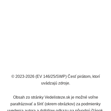
© 2023-2026 (EV 146/25/SWP) Česť pirátom, ktorí
uvádzajú zdroje.
Obsah zo stránky Vedelisteze.sk je možné voľne
parafrázovať a šíriť (okrem obrázkov) za podmienky
uvedenia autora a dofollow odkazu na pôvodný článok.