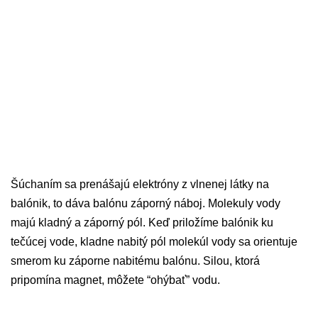
Šúchaním sa prenášajú elektróny z vlnenej látky na
balónik, to dáva balónu záporný náboj. Molekuly vody
majú kladný a záporný pól. Keď priložíme balónik ku
tečúcej vode, kladne nabitý pól molekúl vody sa orientuje
smerom ku záporne nabitému balónu. Silou, ktorá
pripomína magnet, môžete “ohýbať” vodu.