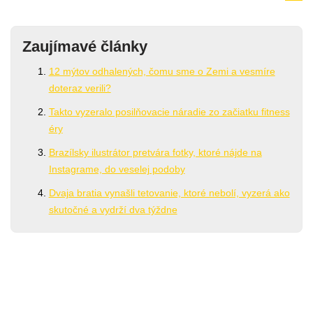
Zaujímavé články
12 mýtov odhalených, čomu sme o Zemi a vesmíre
doteraz verili?
Takto vyzeralo posilňovacie náradie zo začiatku fitness
éry
Brazílsky ilustrátor pretvára fotky, ktoré nájde na
Instagrame, do veselej podoby
Dvaja bratia vynašli tetovanie, ktoré nebolí, vyzerá ako
skutočné a vydrží dva týždne