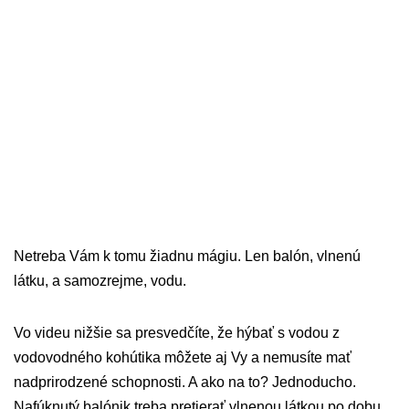
Netreba Vám k tomu žiadnu mágiu. Len balón, vlnenú
látku, a samozrejme, vodu.
Vo videu nižšie sa presvedčíte, že hýbať s vodou z
vodovodného kohútika môžete aj Vy a nemusíte mať
nadprirodzené schopnosti. A ako na to? Jednoducho.
Nafúknutý balónik treba pretierať vlnenou látkou po dobu