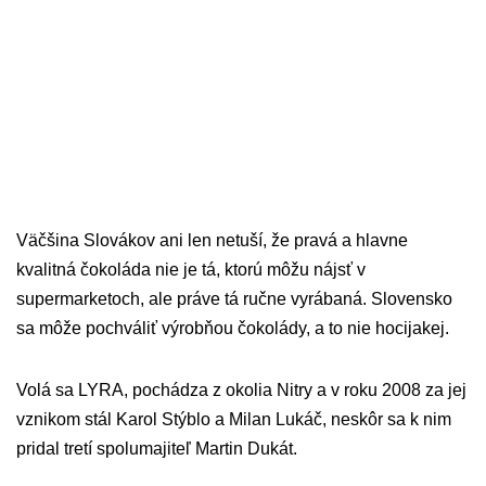
Väčšina Slovákov ani len netuší, že pravá a hlavne
kvalitná čokoláda nie je tá, ktorú môžu nájsť v
supermarketoch, ale práve tá ručne vyrábaná. Slovensko
sa môže pochváliť výrobňou čokolády, a to nie hocijakej.
Volá sa LYRA, pochádza z okolia Nitry a v roku 2008 za jej
vznikom stál Karol Stýblo a Milan Lukáč, neskôr sa k nim
pridal tretí spolumajiteľ Martin Dukát.