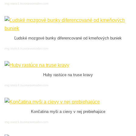
img:static1.businessinsider.com
Ľudské mozgové bunky diferencované od kmeňových buniek
img:static4.businessinsider.com
Huby rastúce na truse kravy
img:static4.businessinsider.com
Končatina myši a cievy v nej prebiehajúce
img:static1.businessinsider.com