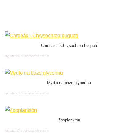
Chrobák – Chrysochroa buqueti
img:static1.businessinsider.com
Mydlo na báze glycerínu
img:static3.businessinsider.com
Zooplanktón
img:static5.businessinsider.com