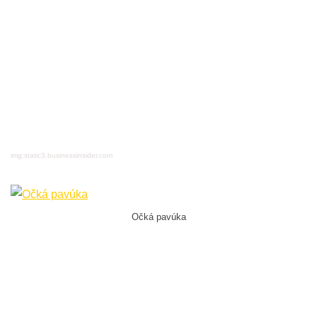
img:static3.businessinsider.com
Očká pavúka