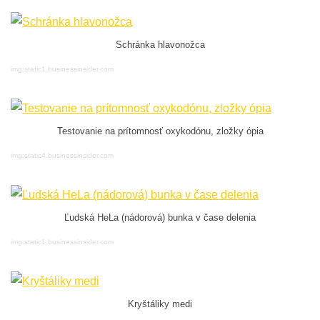
Schránka hlavonožca
img:static1.businessinsider.com
Testovanie na prítomnosť oxykodónu, zložky ópia
img:static4.businessinsider.com
Ľudská HeLa (nádorová) bunka v čase delenia
img:static1.businessinsider.com
Kryštáliky medi