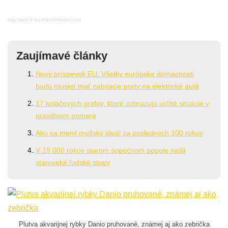
img:static3.businessinsider.com
Zaujímavé články
Nový príspevok EU: Všetky európske domácnosti
budú musieť mať nabíjacie porty na elektrické autá
17 koláčových grafov, ktoré zobrazujú určité situácie v
pravdivom pomere
Ako sa menil mužský ideál za posledných 100 rokov
V 19 000 rokov starom sopečnom popole našli
staroveké ľudské stopy
Plutva akvarijnej rybky Danio pruhované, známej aj ako zebrička