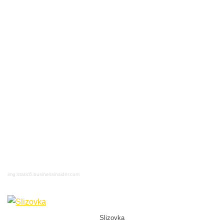
img:static6.businessinsider.com
Slizovka