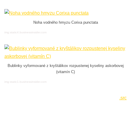
Noha vodného hmyzu Corixa punctata
img:static4.businessinsider.com
Bublinky vyformované z kryštálikov rozpustenej kyseliny askorbovej
(vitamín C)
img:static1.businessinsider.com
.src