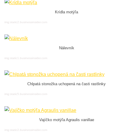
Krídla motýľa
img:static2.businessinsider.com
Nálevník
img:static1.businessinsider.com
Chlpatá stonožka uchopená na časti rastlinky
img:static5.businessinsider.com
Vajíčko motýľa Agraulis vanillae
img:static2.businessinsider.com