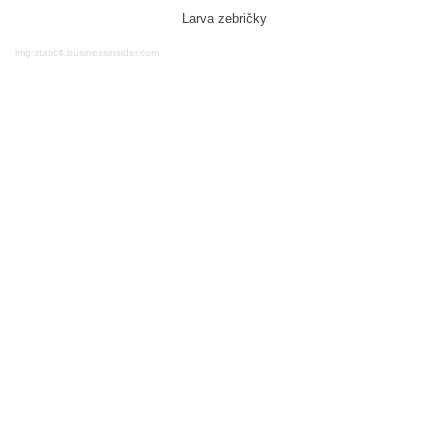
Larva zebričky
img:static4.businessinsider.com