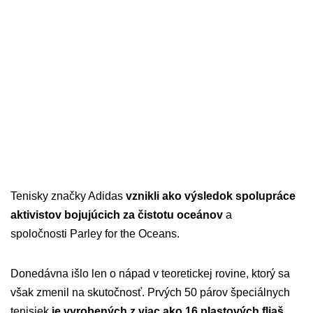
Tenisky značky Adidas
vznikli ako výsledok spolupráce
aktivistov bojujúcich za čistotu oceánov
a
spoločnosti Parley for the Oceans.
Donedávna išlo len o nápad v teoretickej rovine, ktorý sa
však zmenil na skutočnosť. Prvých 50 párov špeciálnych
tenisiek
je vyrobených z viac ako 16 plastových fliaš