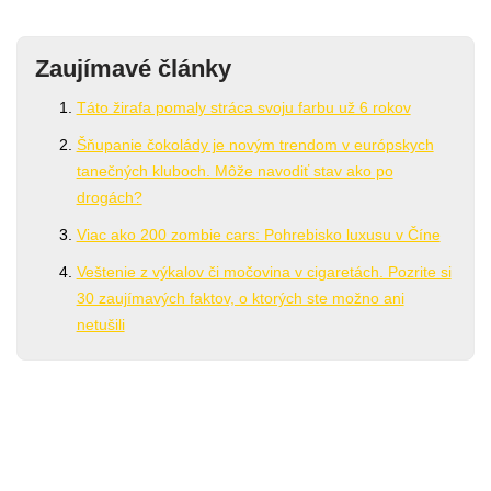
Zaujímavé články
Táto žirafa pomaly stráca svoju farbu už 6 rokov
Šňupanie čokolády je novým trendom v európskych
tanečných kluboch. Môže navodiť stav ako po
drogách?
Viac ako 200 zombie cars: Pohrebisko luxusu v Číne
Veštenie z výkalov či močovina v cigaretách. Pozrite si
30 zaujímavých faktov, o ktorých ste možno ani
netušili