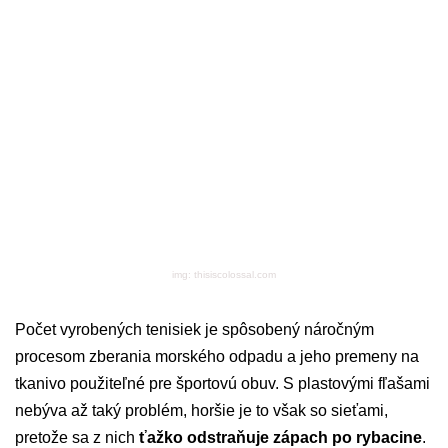
img: thisiscolossal.com
Počet vyrobených tenisiek je spôsobený náročným
procesom zberania morského odpadu a jeho premeny na
tkanivo použiteľné pre športovú obuv. S plastovými fľašami
nebýva až taký problém, horšie je to však so sieťami,
pretože sa z nich
ťažko odstraňuje zápach po rybacine
.