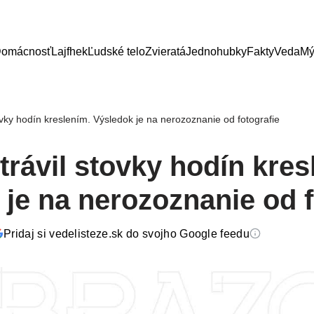
omácnosť
Lajfhek
Ľudské telo
Zvieratá
Jednohubky
Fakty
Veda
Mý
ovky hodín kreslením. Výsledok je na nerozoznanie od fotografie
rávil stovky hodín kres
je na nerozoznanie od f
Pridaj si vedelisteze.sk do svojho Google feedu