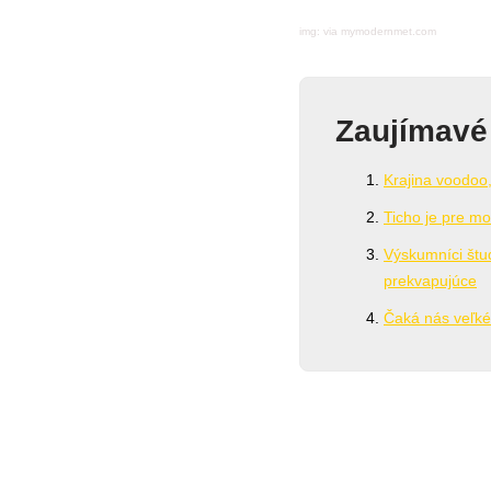
img: via mymodernmet.com
Zaujímavé
Krajina voodoo
Ticho je pre mo
Výskumníci štud
prekvapujúce
Čaká nás veľk