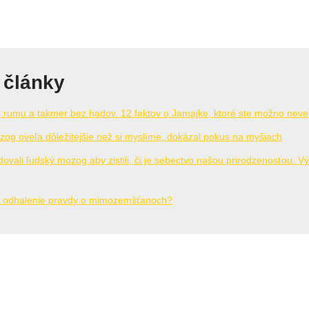
 články
, rumu a takmer bez hadov. 12 faktov o Jamajke, ktoré ste možno neve
zog oveľa dôležitejšie než si myslíme, dokázal pokus na myšiach
ovali ľudský mozog aby zistili, či je sebectvo našou prirodzenosťou. V
é odhalenie pravdy o mimozemšťanoch?