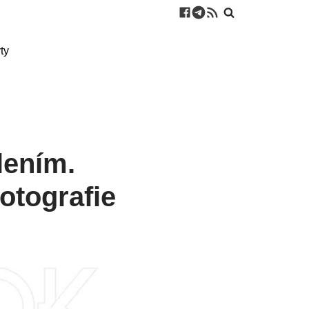
ty
lením.
otografie