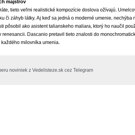
ch majstrov
te, tieto veľmi realistické kompozície doslova ožívajú. Umelco
sku či záhyb látky. Aj keď sa jedná o moderné umenie, nechýba 
i pôsobil ako asistent talianskeho maliara, ktorý ho naučil použ
ri v renesancii. Dascanio pretavil tieto znalosti do monochromatic
 každého milovníka umenia.
beru noviniek z Vedelisteze.sk cez Telegram