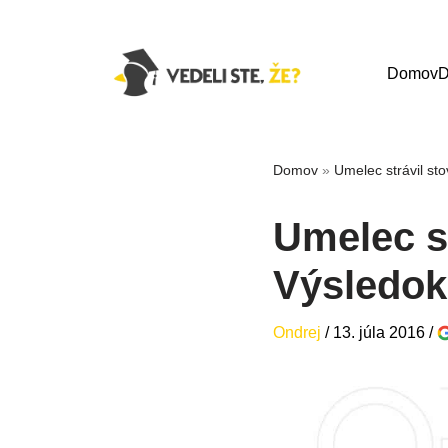
Domov
D
Domov
»
Umelec strávil st
Umelec st
Výsledok 
Ondrej
/
13. júla 2016
/