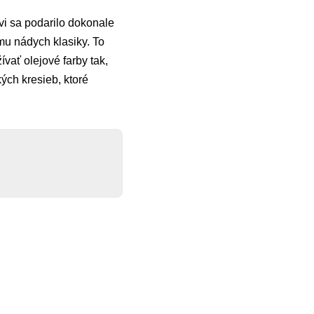
vi sa podarilo dokonale
mu nádych klasiky. To
ívať olejové farby tak,
kých kresieb, ktoré