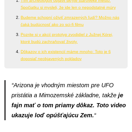
Tím archeológov objavil skryté staroveké mesto.
Spočiatku si mysleli, že ide len o nepodstatné múry
Budeme schopní oživiť zmrazených ľudí? Možno nás
čaká budúcnosť ako zo sci-fi filmu
Pozrite si v akcií prototyp zvodidiel z Južnej Kórei,
ktoré budú zachraňovať životy.
Dôkazov o ich existencií máme mnoho: Toto je 6
doposiaľ neobjavených pokladov
“Arizona je vhodným miestom pre UFO
pristátia a Mimozemské základne, takže
je
fajn mať o tom priamy dôkaz. Toto video
ukazuje loď opúšťajúcu Zem.
“