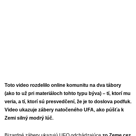
Toto video rozdelilo online komunitu na dva tábory
(ako to už pri materiáloch tohto typu býva) – tí, ktorí mu
veria, a tí, ktorí sú presvedčení, že je to doslova podfuk.
Video ukazuje zábery natočeného UFA, ako púšťa k
Zemi silný modrý lúč.
Bizardné zábery ukazujú UFO odchádzajúce
zo Zeme cez