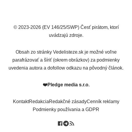
© 2023-2026 (EV 146/25/SWP) Česť pirátom, ktorí
uvádzajú zdroje.
Obsah zo stránky Vedelisteze.sk je možné voľne
parafrázovať a šíriť (okrem obrázkov) za podmienky
uvedenia autora a dofollow odkazu na pôvodný článok.
❤️
Pledge media s.r.o.
Kontakt
Redakcia
Redakčné zásady
Cenník reklamy
Podmienky používania a GDPR