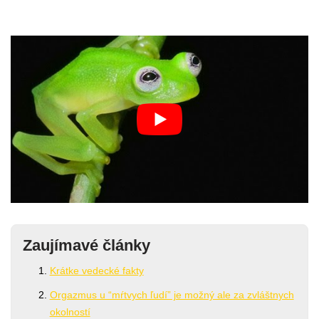
Zaujímavé články
Krátke vedecké fakty
Orgazmus u “mŕtvych ľudí” je možný ale za zvláštnych
okolností