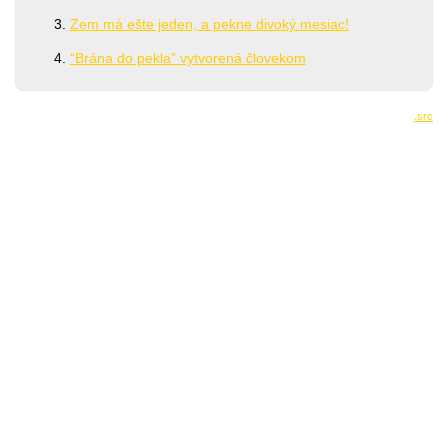
Zem má ešte jeden, a pekne divoký mesiac!
“Brána do pekla” vytvorená človekom
.src