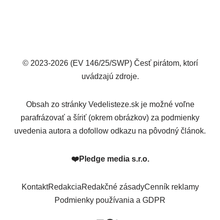
© 2023-2026 (EV 146/25/SWP) Česť pirátom, ktorí
uvádzajú zdroje.
Obsah zo stránky Vedelisteze.sk je možné voľne
parafrázovať a šíriť (okrem obrázkov) za podmienky
uvedenia autora a dofollow odkazu na pôvodný článok.
❤️
Pledge media s.r.o.
Kontakt
Redakcia
Redakčné zásady
Cenník reklamy
Podmienky používania a GDPR