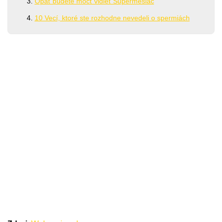
Opäť budete môcť vidieť Supermesiac
10 Vecí, ktoré ste rozhodne nevedeli o spermiách