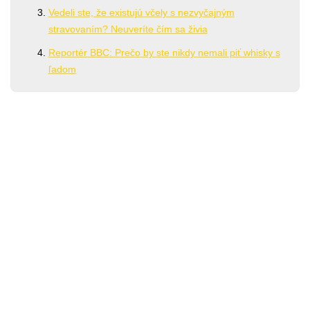
Vedeli ste, že existujú včely s nezvyčajným
stravovaním? Neuveríte čím sa živia
Reportér BBC: Prečo by ste nikdy nemali piť whisky s
ľadom