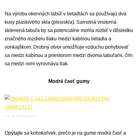
Na výrobu okenných tabúľ v lietadlách sa používajú dva
kusy plastového skla (plexiskla). Samotná vnútorná
sklenená tabuľa by sa potenciálne mohla rozbiť v dôsledku
značného rozdielu tlaku medzi kabínou lietadla a
vonkajškom. Drobný otvor umožňuje vzduchu pohybovať
sa medzi kabínou a priestorom medzi dvoma tabuľami, čím
sa medzi nimi vyrovnáva tlak.
Modrá časť gumy
img: via brightside.me
Opýtajte sa kohokoľvek, prečo je na gume modrá časť a