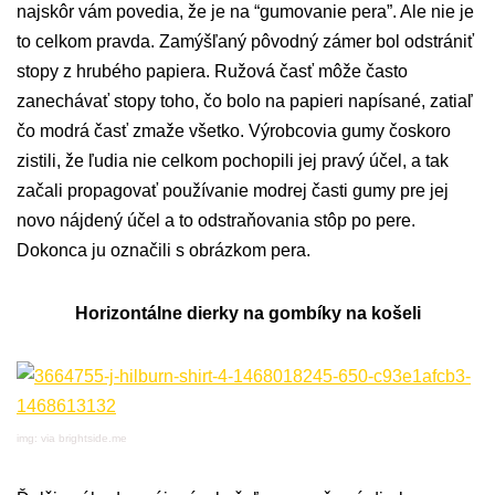
najskôr vám povedia, že je na “gumovanie pera”. Ale nie je
to celkom pravda. Zamýšľaný pôvodný zámer bol odstrániť
stopy z hrubého papiera. Ružová časť môže často
zanechávať stopy toho, čo bolo na papieri napísané, zatiaľ
čo modrá časť zmaže všetko. Výrobcovia gumy čoskoro
zistili, že ľudia nie celkom pochopili jej pravý účel, a tak
začali propagovať používanie modrej časti gumy pre jej
novo nájdený účel a to odstraňovania stôp po pere.
Dokonca ju označili s obrázkom pera.
Horizontálne dierky na gombíky na košeli
img: via brightside.me