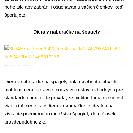
nohe tak, aby zabránili ošuchávaniu vašich členkov, keď
športujete.
Diera v naberačke na špagety
img: via brightside.me
Diera v naberačke na špagety bola navrhnutá, aby ste
mohli odmerať správne množstvo cestovín vhodných pre
štandardnú porciu. Je pravda, že niektorí ľudia môžu jesť
viac a iní menej, ale diera v naberačke je ideálna na
získanie priemerného množstva špagiet, ktoré človek
pravdepodobne zje.