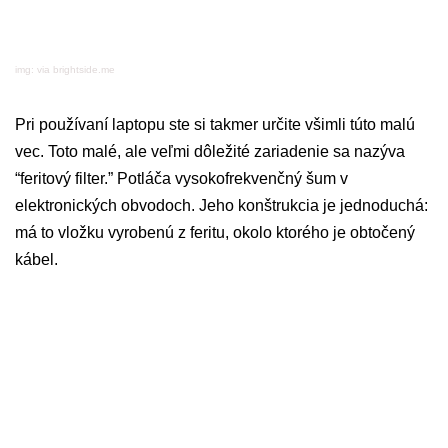
img: via brightside.me
Pri používaní laptopu ste si takmer určite všimli túto malú
vec. Toto malé, ale veľmi dôležité zariadenie sa nazýva
“feritový filter.” Potláča vysokofrekvenčný šum v
elektronických obvodoch. Jeho konštrukcia je jednoduchá:
má to vložku vyrobenú z feritu, okolo ktorého je obtočený
kábel.