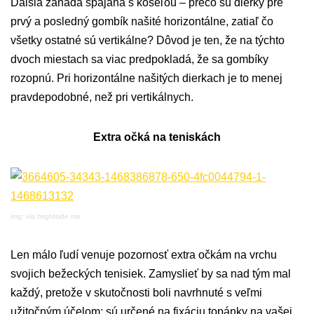
Ďalšia záhada spájaná s košeľou – prečo sú dierky pre
prvý a posledný gombík našité horizontálne, zatiaľ čo
všetky ostatné sú vertikálne? Dôvod je ten, že na týchto
dvoch miestach sa viac predpokladá, že sa gombíky
rozopnú. Pri horizontálne našitých dierkach je to menej
pravdepodobné, než pri vertikálnych.
Extra očká na teniskách
img: via brightside.me
Len málo ľudí venuje pozornosť extra očkám na vrchu
svojich bežeckých tenisiek. Zamyslieť by sa nad tým mal
každý, pretože v skutočnosti boli navrhnuté s veľmi
užitočným účelom: sú určené na fixáciu topánky na vašej