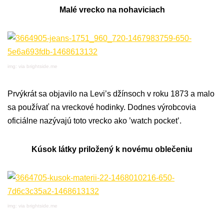
Malé vrecko na nohaviciach
img: via brightside.me
Prvýkrát sa objavilo na Levi’s džínsoch v roku 1873 a malo
sa používať na vreckové hodinky. Dodnes výrobcovia
oficiálne nazývajú toto vrecko ako ’watch pocket’.
Kúsok látky priložený k novému oblečeniu
img: via brightside.me