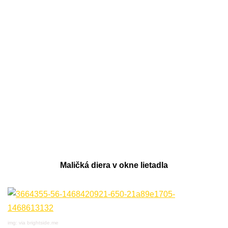
Maličká diera v okne lietadla
img: via brightside.me