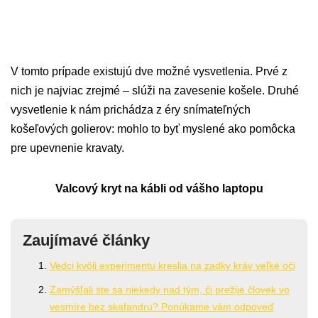
V tomto prípade existujú dve možné vysvetlenia. Prvé z
nich je najviac zrejmé – slúži na zavesenie košele. Druhé
vysvetlenie k nám prichádza z éry snímateľných
košeľových golierov: mohlo to byť myslené ako pomôcka
pre upevnenie kravaty.
Valcový kryt na kábli od vášho laptopu
Zaujímavé články
Vedci kvôli experimentu kreslia na zadky kráv veľké oči
Zamýšľali ste sa niekedy nad tým, či prežije človek vo
vesmíre bez skafandru? Ponúkame vám odpoveď