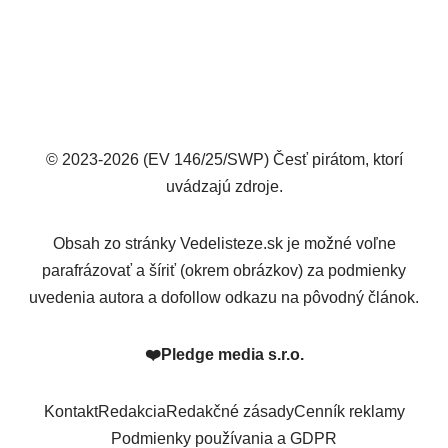
© 2023-2026 (EV 146/25/SWP) Česť pirátom, ktorí
uvádzajú zdroje.
Obsah zo stránky Vedelisteze.sk je možné voľne
parafrázovať a šíriť (okrem obrázkov) za podmienky
uvedenia autora a dofollow odkazu na pôvodný článok.
❤️
Pledge media s.r.o.
Kontakt
Redakcia
Redakčné zásady
Cenník reklamy
Podmienky používania a GDPR