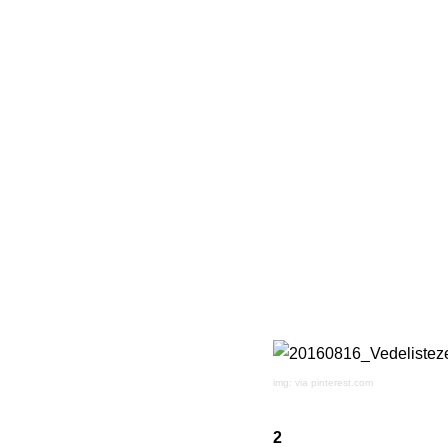
img: via pinterest.com
2