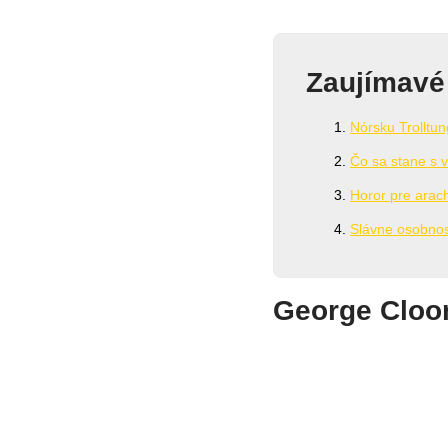
Zaujímavé
Nórsku Trolltun
Čo sa stane s v
Horor pre arac
Slávne osobnost
George Cloo