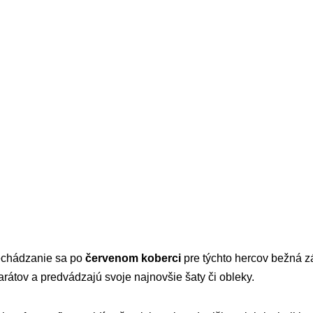
echádzanie sa po
červenom koberci
pre týchto hercov bežná z
arátov a predvádzajú svoje najnovšie šaty či obleky.