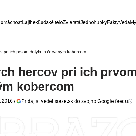
omácnosť
Lajfhek
Ľudské telo
Zvieratá
Jednohubky
Fakty
Veda
Mý
ov pri ich prvom dotyku s červeným kobercom
ych hercov pri ich prvo
ným kobercom
a 2016
/
Pridaj si vedelisteze.sk do svojho Google feedu