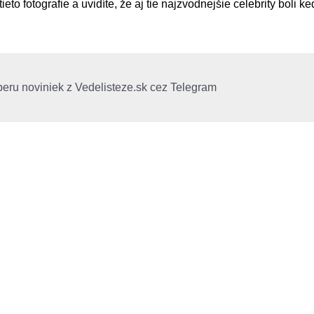
ieto fotografie a uvidíte, že aj tie najzvodnejšie celebrity boli k
beru noviniek z Vedelisteze.sk cez Telegram