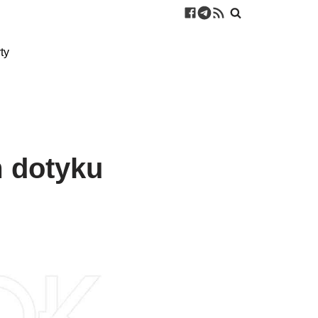
ty
m dotyku