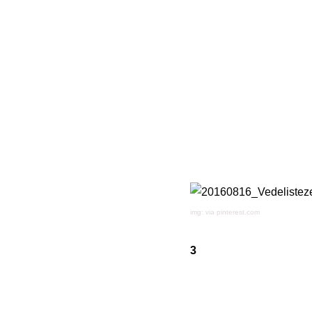
img: via pinterest.com
3