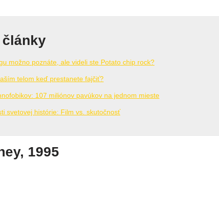
 články
gu možno poznáte, ale videli ste Potato chip rock?
aším telom keď prestanete fajčiť?
hnofobikov: 107 miliónov pavúkov na jednom mieste
i svetovej histórie: Film vs. skutočnosť
ney, 1995