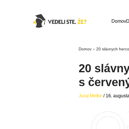
Domov
D
Domov
»
20 slávnych herc
20 slávn
s červe
Juraj Metke
/
16. august