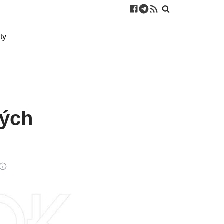
ty
ných