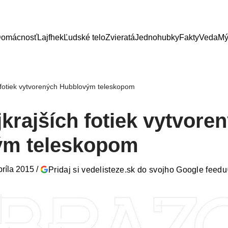
omácnosť
Lajfhek
Ľudské telo
Zvieratá
Jednohubky
Fakty
Veda
Mý
 fotiek vytvorených Hubblovým teleskopom
krajších fotiek vytvore
ým teleskopom
príla 2015
/
Pridaj si vedelisteze.sk do svojho Google feedu