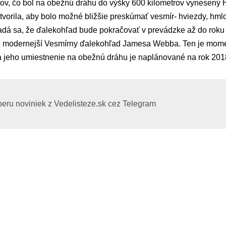
okov, čo bol na obežnú dráhu do výšky 600 kilometrov vynesený
orila, aby bolo možné bližšie preskúmať vesmír- hviezdy, hmlo
ladá sa, že ďalekohľad bude pokračovať v prevádzke až do roku
e modernejší Vesmírny ďalekohľad Jamesa Webba. Ten je mome
 jeho umiestnenie na obežnú dráhu je naplánované na rok 201
beru noviniek z Vedelisteze.sk cez Telegram