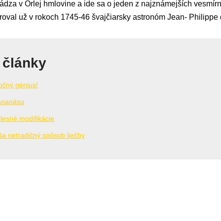
dza v Orlej hmlovine a ide sa o jeden z najznámejších vesmír
oval už v rokoch 1745-46 švajčiarsky astronóm Jean- Philippe
 články
točný génius!
 ananásu
elesné modifikácie
a netradičný spôsob liečby