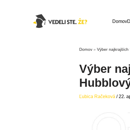
Domov
D
Domov
»
Výber najkrajších
Výber naj
Hubblov
Ľubica Račeková
/
22. a