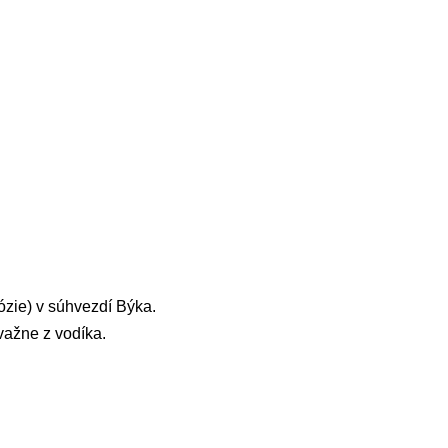
ózie) v súhvezdí Býka.
važne z vodíka.