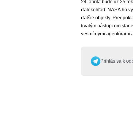
24. apríla bude už 25 r
ďalekohľad. NASA ho vytv
ďalšie objekty. Predpok
trvalým nástupcom stan
vesmírnymi agentúrami a
Prihlás sa k od