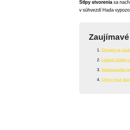
Stĺpy stvorenia
sa nachá
v súhvezdí Hada vypozor
Zaujímavé
Einstein je sku
Liečivé účinky
Najdesivejšie t
Chorý muž skúš