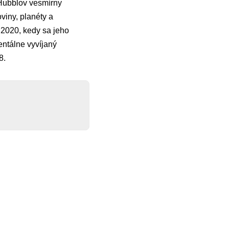
 Hubblov vesmírny
viny, planéty a
 2020, kedy sa jeho
ntálne vyvíjaný
8.