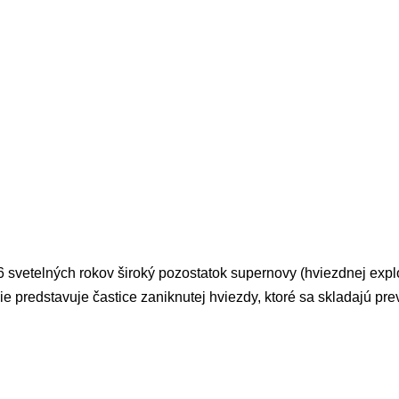
 6 svetelných rokov široký pozostatok supernovy (hviezdnej expl
 predstavuje častice zaniknutej hviezdy, ktoré sa skladajú pre