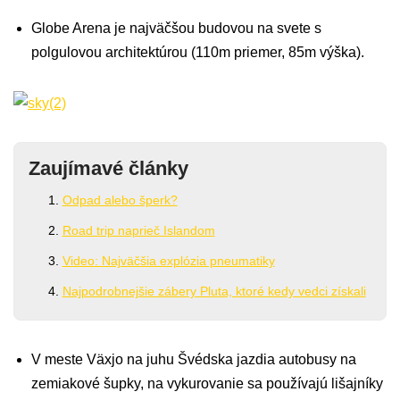
Globe Arena je najväčšou budovou na svete s
polgulovou architektúrou (110m priemer, 85m výška).
Zaujímavé články
Odpad alebo šperk?
Road trip naprieč Islandom
Video: Najväčšia explózia pneumatiky
Najpodrobnejšie zábery Pluta, ktoré kedy vedci získali
V meste Växjo na juhu Švédska jazdia autobusy na
zemiakové šupky, na vykurovanie sa používajú lišajníky